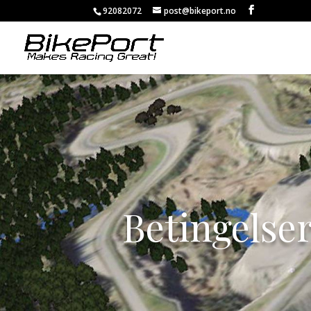
92082072
post@bikeport.no
Betingelse