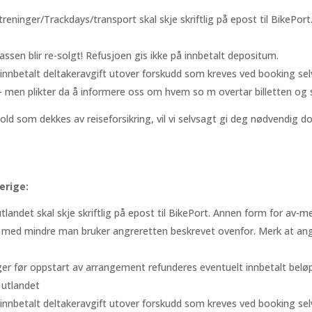
-treninger/Trackdays/transport skal skje skriftlig på epost til BikePor
ssen blir re-solgt! Refusjoen gis ikke på innbetalt depositum.
innbetalt deltakeravgift utover forskudd som kreves ved booking sel
r - men plikter da å informere oss om hvem so m overtar billetten og s
old som dekkes av reiseforsikring, vil vi selvsagt gi deg nødvendig 
erige:
utlandet skal skje skriftlig på epost til BikePort. Annen form for av-me
e med mindre man bruker angreretten beskrevet ovenfor. Merk at an
er før oppstart av arrangement refunderes eventuelt innbetalt bel
i utlandet
innbetalt deltakeravgift utover forskudd som kreves ved booking sel