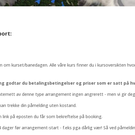
port:
n om kurset/banedagen. Alle våre kurs finner du i kursoversikten hvo
ng godtar du betalingsbetingelser og priser som er satt på h
nternett av denne type arrangement ingen angrerett - men vi gir deg
 kan trekke din påmelding uten kostand.
m link på eposten du får som bekreftelse på booking.
 dager før arrangement-start - f.eks pga dårlig vær! Så ved påmeldi