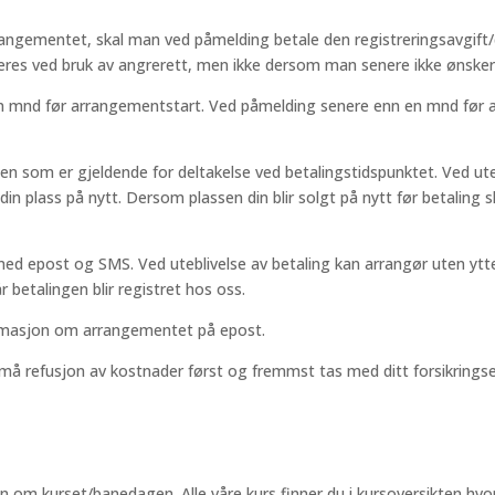
arrangementet, skal man ved påmelding betale den registreringsavgif
res ved bruk av angrerett, men ikke dersom man senere ikke ønsker
g en mnd før arrangementstart. Ved påmelding senere enn en mnd før a
sen som er gjeldende for deltakelse ved betalingstidspunktet. Ved ute
din plass på nytt. Dersom plassen din blir solgt på nytt før betaling sk
d epost og SMS. Ved uteblivelse av betaling kan arrangør uten ytter
r betalingen blir registret hos oss.
formasjon om arrangementet på epost.
må refusjon av kostnader først og fremmst tas med ditt forsikrings
n om kurset/banedagen. Alle våre kurs finner du i kursoversikten hvo