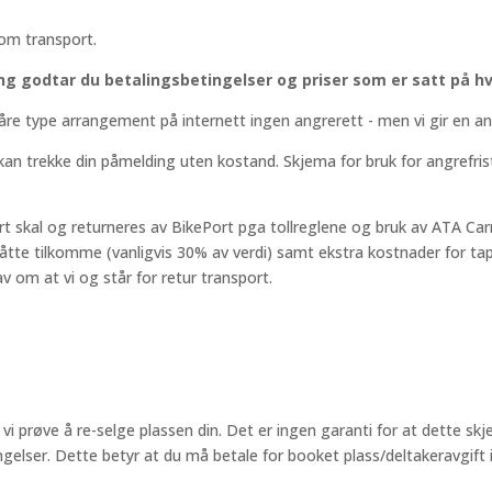
 om transport.
g godtar du betalingsbetingelser og priser som er satt på hv
åre type arrangement på internett ingen angrerett - men vi gir en an
 kan trekke din påmelding uten kostand. Skjema for bruk for angrefr
 skal og returneres av BikePort pga tollreglene og bruk av ATA Carne
måtte tilkomme (vanligvis 30% av verdi) samt ekstra kostnader for ta
v om at vi og står for retur transport.
vi prøve å re-selge plassen din. Det er ingen garanti for at dette skje
gelser. Dette betyr at du må betale for booket plass/deltakeravgift ik