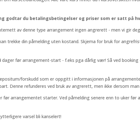
g godtar du betalingsbetingelser og priser som er satt på hv
nternett av denne type arrangement ingen angrerett - men vi gir deg
 kan trekke din påmelding uten kostand. Skjema for bruk for angrefr
 dager før arrangement-start - f.eks pga dårlig vær! Så ved booking
depositum/forskudd som er oppgitt i informasjonen på arrangementet.
epart. Denne refunderes ved bruk av angrerett, men ikke dersom ma
r før arrangementet starter. Ved påmelding senere enn to uker før a
tterligere varsel bli kanselert!