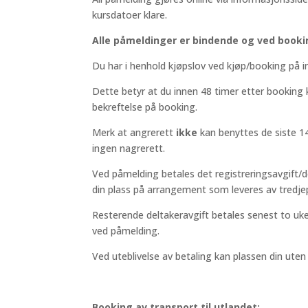
kursdatoer klare.
Alle påmeldinger er bindende og ved bookin
Du har i henhold kjøpslov ved kjøp/booking på i
Dette betyr at du innen 48 timer etter booking
bekreftelse på booking.
Merk at angrerett
ikke
kan benyttes de siste 14
ingen nagrerett.
Ved påmelding betales det registreringsavgift/
din plass på arrangement som leveres av tredj
Resterende deltakeravgift betales senest to uke
ved påmelding.
Ved uteblivelse av betaling kan plassen din uten y
Booking av transport til utlandet: