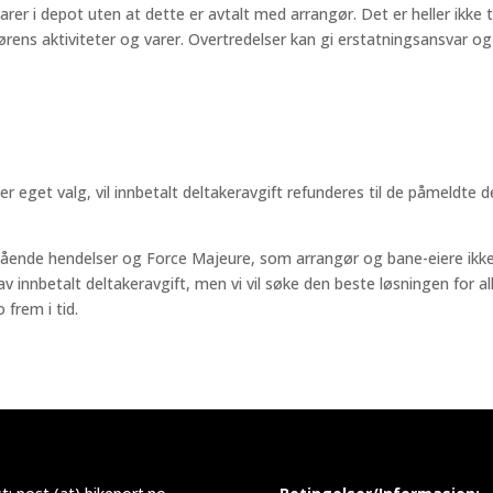
e varer i depot uten at dette er avtalt med arrangør. Det er heller ikke
ens aktiviteter og varer. Overtredelser kan gi erstatningsansvar og
er eget valg, vil innbetalt deltakeravgift refunderes til de påmeldte 
de hendelser og Force Majeure, som arrangør og bane-eiere ikke har
v innbetalt deltakeravgift, men vi vil søke den beste løsningen for a
 frem i tid.