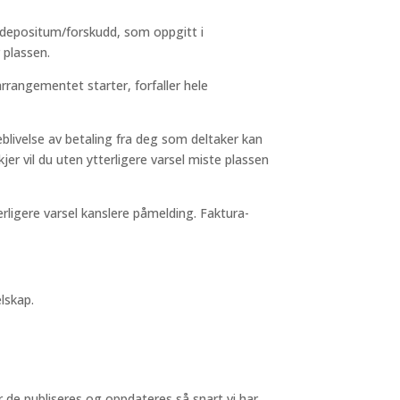
t/depositum/forskudd, som oppgitt i
 plassen.
rrangementet starter, forfaller hele
blivelse av betaling fra deg som deltaker kan
jer vil du uten ytterligere varsel miste plassen
ligere varsel kanslere påmelding. Faktura-
elskap.
r de publiseres og oppdateres så snart vi har