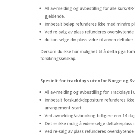
All av-melding og avbestilling for alle kurs/RR
gjeldende.
Innbetalt beløp refunderes ikke med mindre pla
Ved re-salg av plass refunderes overskytende 
du kan selge din plass vidre til annen deltake
Dersom du ikke har mulighet til å delta pga forh
forsikringsselskap.
Spesielt for trackdays utenfor Norge og Sv
All av-melding og avbestilling for Trackdays i 
Innbetalt forskudd/depositum refunderes ikk
arrangement-start.
Ved avmelding/avbooking tidligere enn 14 dag
Det er ikke mulig å videreselge deltakerplass 
Ved re-salg av plass refunderes overskytende 