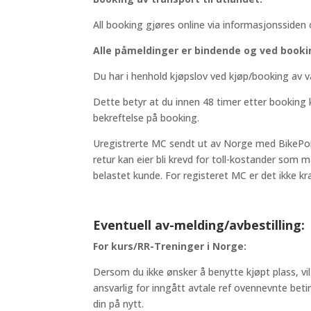
All booking gjøres online via informasjonssiden
Alle påmeldinger er bindende og ved bookin
Du har i henhold kjøpslov ved kjøp/booking av v
Dette betyr at du innen 48 timer etter booking
bekreftelse på booking.
Uregistrerte MC sendt ut av Norge med BikePort
retur kan eier bli krevd for toll-kostander som 
belastet kunde. For registeret MC er det ikke kra
Eventuell av-melding/avbestilling:
For kurs/RR-Treninger i Norge:
Dersom du ikke ønsker å benytte kjøpt plass, vil 
ansvarlig for inngått avtale ref ovennevnte betin
din på nytt.