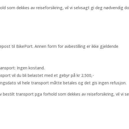
old som dekkes av reiseforsikring, vil vi selvsagt gi deg nødvendig 
å epost til BikePort. Annen form for avbestilling er ikke gjeldende
transport: Ingen kostand.
sport vil du bli belastet med et gebyr på kr 2.500,-
ingsdato vil hele transport måtte betales og det gis ingen refusjon.
v bestilt transport pga forhold som dekkes av reiseforsikring, vil vi