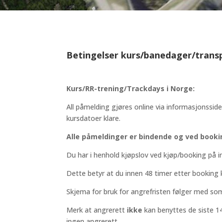
Betingelser kurs/banedager/trans
Kurs/RR-trening/Trackdays i Norge:
All påmelding gjøres online via informasjonsside
kursdatoer klare.
Alle påmeldinger er bindende og ved booki
Du har i henhold kjøpslov ved kjøp/booking på i
Dette betyr at du innen 48 timer etter booking
Skjema for bruk for angrefristen følger med so
Merk at angrerett
ikke
kan benyttes de siste 14
ingen angrerett.