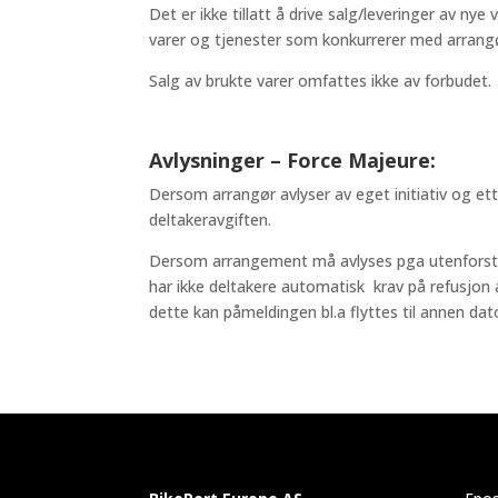
Det er ikke tillatt å drive salg/leveringer av ny
varer og tjenester som konkurrerer med arrangør
Salg av brukte varer omfattes ikke av forbudet.
Avlysninger – Force Majeure:
Dersom arrangør avlyser av eget initiativ og ett
deltakeravgiften.
Dersom arrangement må avlyses pga utenforståen
har ikke deltakere automatisk krav på refusjon a
dette kan påmeldingen bl.a flyttes til annen dato