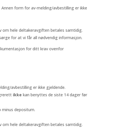
t. Annen form for av-melding/avbestilling er ikke
v om hele deltakeravgiften betales samtidig.
ørge for at vi får all nødvendig informasjon.
dokumentasjon for ditt krav ovenfor
lding/avbestilling er ikke gjeldende.
grerett
ikke
kan benyttes de siste 14 dager før
øp minus depositum.
v om hele deltakeravgiften betales samtidig.