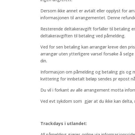
Dersom ikke annet er avtalt eller opplyst for 
informasjonen til arrangementet. Denne refunde
Resterende deltakeravgift forfaller til betalin
deltakeravgiften til betaling ved påmelding.
Ved for sen betaling kan arrangør kreve den pri
arrangør uten ytterligere varsel forsøke å selge 
din.
Informasjon om påmelding og betaling gis og me
kvittering for innbetalt beløp sendes pr epost nå
Du vil i forkant av alle arrangement motta in
Ved evt sykdom som gjør at du ikke kan delta, 
Trackdays i utlandet:
All påmelding gjøres online via informasjonsside