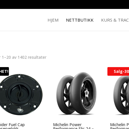
HJEM
NETTBUTIKK
KURS & TRA
r 1–20 av 1402 resultater
HET!
Salg-
3
ider Fuel Cap
Michelin Power
Michelin 
servelokk
Performance Slic 24 –
Performan