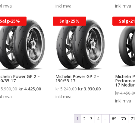
pris
pris
pris
pris
kl mva
inkl mva
inkl mva
var:
er:
var:
er:
Salg-
25%
Salg-
25%
Salg-
2
kr 4.560,00.
kr 3.420,00.
kr 5.130,00.
kr 3.847,50.
chelin Power GP 2 –
Michelin Power GP 2 –
Michelin 
00/55-17
190/55-17
Performan
17 Mediu
Opprinnelig
Nåværende
Opprinnelig
Nåværende
5.900,00
kr
4.425,00
kr
5.240,00
kr
3.930,00
kr
4.450,0
pris
pris
pris
pris
kl mva
inkl mva
inkl mva
var:
er:
var:
er:
kr 5.900,00.
kr 4.425,00.
kr 5.240,00.
kr 3.930,00.
1
2
3
4
…
69
70
7