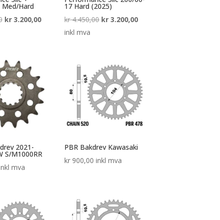
7 Med/Hard
17 Hard (2025)
Opprinnelig
Nåværende
Opprinnelig
Nåværende
0
kr
3.200,00
kr
4.450,00
kr
3.200,00
pris
pris
pris
pris
inkl mva
var:
er:
var:
er:
kr 4.550,00.
kr 3.200,00.
kr 4.450,00.
kr 3.200,00.
drev 2021-
PBR Bakdrev Kawasaki
W S/M1000RR
kr
900,00
inkl mva
inkl mva