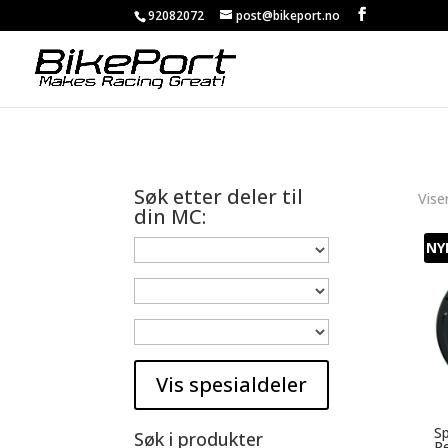
92082072
post@bikeport.no
Søk etter deler til
Vise
din MC:
NY
Sp
Søk i produkter
Re