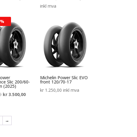
pris
pris
pris
pris
inkl mva
var:
er:
var:
er:
1%
kr 4.900,00.
kr 3.675,00.
kr 3.700,00.
kr 2.775,00.
Power
Michelin Power Slic EVO
ce Slic 200/60-
front 120/70-17
m (2025)
kr
1.250,00
inkl mva
Opprinnelig
Nåværende
0
kr
3.500,00
pris
pris
var:
er:
kr 4.450,00.
kr 3.500,00.
1
→