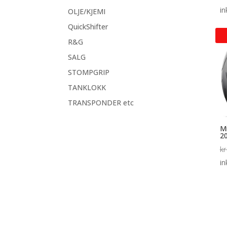
in
OLJE/KJEMI
QuickShifter
R&G
SALG
STOMPGRIP
TANKLOKK
TRANSPONDER etc
Mi
2
kr
in