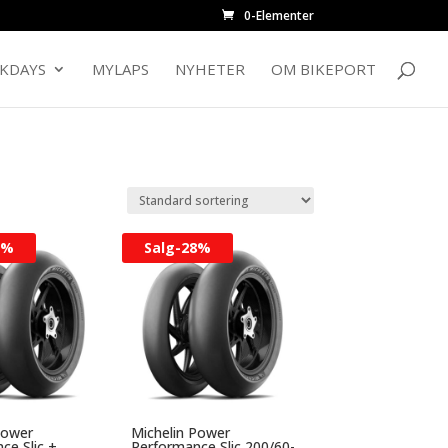
0-Elementer
CKDAYS
MYLAPS
NYHETER
OM BIKEPORT
0%
Salg-
28%
Power
Michelin Power
ce Slic +
Performance Slic 200/60-