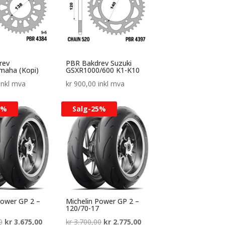
rev
PBR Bakdrev Suzuki
maha (Kopi)
GSXR1000/600 K1-K10
inkl mva
kr
900,00
inkl mva
5%
Salg-
25%
Power GP 2 –
Michelin Power GP 2 –
120/70-17
Opprinnelig
Nåværende
Opprinnelig
Nåværende
0
kr
3.675,00
kr
3.700,00
kr
2.775,00