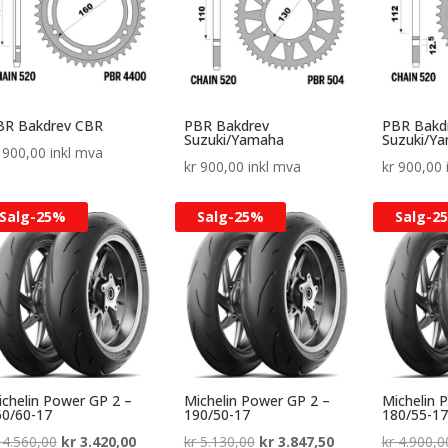
BR Bakdrev CBR
PBR Bakdrev
PBR Bakd
Suzuki/Yamaha
Suzuki/Ya
900,00
inkl mva
kr
900,00
inkl mva
kr
900,00
Salg-
25%
Salg-
25%
Salg-
2
chelin Power GP 2 –
Michelin Power GP 2 –
Michelin 
60/60-17
190/50-17
180/55-17
Opprinnelig
Nåværende
Opprinnelig
Nåværende
4.560,00
kr
3.420,00
kr
5.130,00
kr
3.847,50
kr
4.900,0