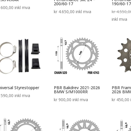
200/60-17
190/60-1
600,00
inkl mva
kr
4.650,00
inkl mva
kr
4.550,0
inkl mva
iversal Styrestopper
PBR Bakdrev 2021-2026
PBR Fram
BMW S/M1000RR
2026 BM
590,00
inkl mva
kr
900,00
inkl mva
kr
450,00