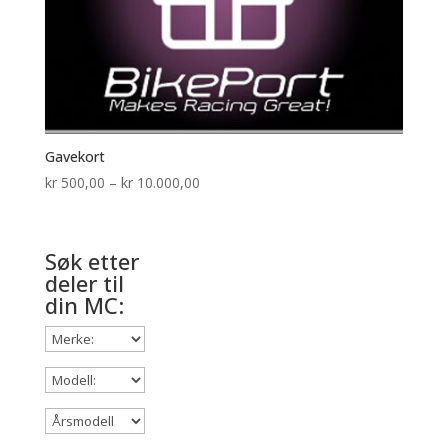
Gavekort
Prisområde:
kr
500,00
–
kr
10.000,00
kr 500,00
til
kr 10.000,00
Søk etter
deler til
din MC: