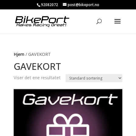
92082072
post@bikeport.no
Hjem
/ GAVEKORT
GAVEKORT
Viser det ene resultatet