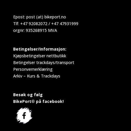
Epost:
post (at) bikeport.no
Tlf: +47 92082072 / +47 47931999
orgnr: 935268915 MVA
Betingelser/Informasjon:
Kjøpsbetingelser nettbutikk
Betingelser trackdays/transport
Personvernerklæring
Arkiv – Kurs & Trackdays
Besøk og følg
BikePort® på facebook!