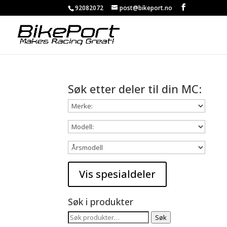
92082072
post@bikeport.no
Søk etter deler til din MC:
Søk i produkter
Søk
Søk