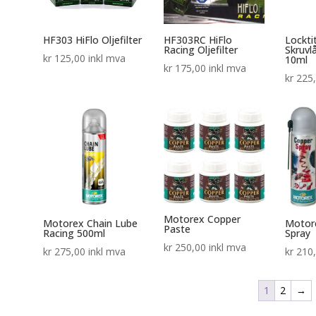
HF303 HiFlo Oljefilter
HF303RC HiFlo
Lockti
Racing Oljefilter
Skruvl
kr
125,00
inkl mva
10ml
kr
175,00
inkl mva
kr
225
Motorex Copper
Motorex Chain Lube
Motor
Paste
Racing 500ml
Spray
kr
250,00
inkl mva
kr
275,00
inkl mva
kr
210
1
2
→