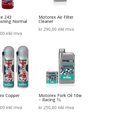
te 243
Motorex Air Filter
åsning Normal
Cleaner
kr
290,00
inkl mva
,00
inkl mva
ex Copper
Motorex Fork Oil 10w
– Racing 1L
,00
inkl mva
kr
250,00
inkl mva