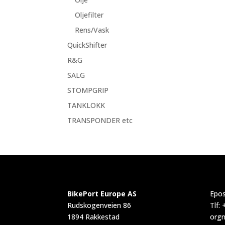
Oljefilter
Rens/Vask
QuickShifter
R&G
SALG
STOMPGRIP
TANKLOKK
TRANSPONDER etc
BikePort Europe AS
Epos
Rudskogenveien 86
Tlf:
1894 Rakkestad
orgn