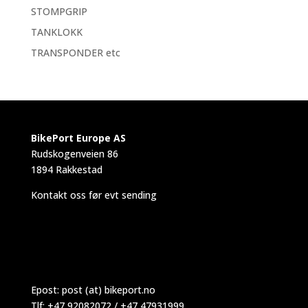
STOMPGRIP
TANKLOKK
TRANSPONDER etc
BikePort Europe AS
Rudskogenveien 86
1894 Rakkestad
Kontakt oss før evt sending
Epost:
post (at) bikeport.no
Tlf: +47 92082072 / +47 47931999