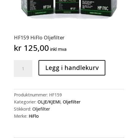
HF159 HiFlo Oljefilter
kr
125,00
inkl mva
HF159
Legg i handlekurv
HiFlo
Oljefilter
antall
Produktnummer:
HF159
Kategorier:
OLJE/KJEMI
,
Oljefilter
Stikkord:
Oljefilter
Merke:
HiFlo