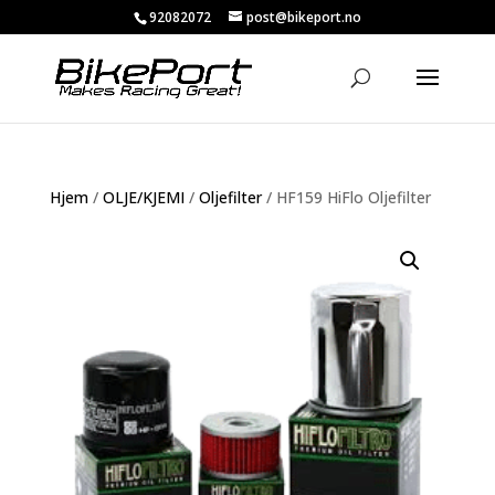
92082072
post@bikeport.no
Hjem
/
OLJE/KJEMI
/
Oljefilter
/ HF159 HiFlo Oljefilter