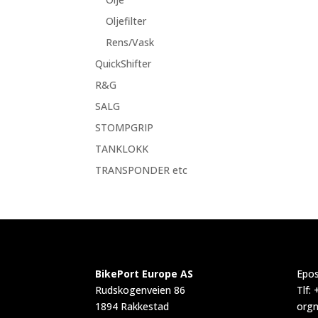
Oljefilter
Rens/Vask
QuickShifter
R&G
SALG
STOMPGRIP
TANKLOKK
TRANSPONDER etc
BikePort Europe AS
Epos
Rudskogenveien 86
Tlf:
1894 Rakkestad
orgn