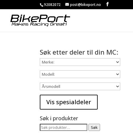
92082072
post@bikeport.no
Søk etter deler til din MC:
Søk i produkter
Søk
Søk