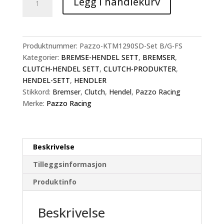
Legg i handlekurv
SuperDuke
Hendelsett,
bevegbar
kort
Produktnummer:
Pazzo-KTM1290SD-Set B/G-FS
antall
Kategorier:
BREMSE-HENDEL SETT
,
BREMSER
,
CLUTCH-HENDEL SETT
,
CLUTCH-PRODUKTER
,
HENDEL-SETT
,
HENDLER
Stikkord:
Bremser
,
Clutch
,
Hendel
,
Pazzo Racing
Merke:
Pazzo Racing
Beskrivelse
Tilleggsinformasjon
Produktinfo
Beskrivelse