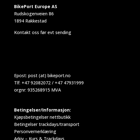
BikePort Europe AS
Rudskogenveien 86
1894 Rakkestad
Kontakt oss før evt sending
Epost:
post (at) bikeport.no
Tlf: +47 92082072 / +47 47931999
orgnr: 935268915 MVA
Betingelser/Informasjon:
Kjøpsbetingelser nettbutikk
Betingelser trackdays/transport
Personvernerklæring
Arkiv – Kurs & Trackdays