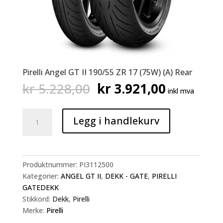
Pirelli Angel GT II 190/55 ZR 17 (75W) (A) Rear
Opprinnelig
Nåværen
kr
5.228,00
kr
3.921,00
inkl mva
pris
pris
var:
er:
Pirelli
kr 5.228,00.
kr 3.921,
Legg i handlekurv
Angel
GT
II
190/55
Produktnummer:
PI3112500
ZR
Kategorier:
ANGEL GT II
,
DEKK - GATE
,
PIRELLI
17
GATEDEKK
(75W)
Stikkord:
Dekk
,
Pirelli
(A)
Merke:
Pirelli
Rear