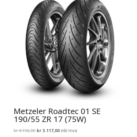
Metzeler Roadtec 01 SE
190/55 ZR 17 (75W)
Opprinnelig
Nåværende
kr
4.156,00
kr
3.117,00
inkl mva