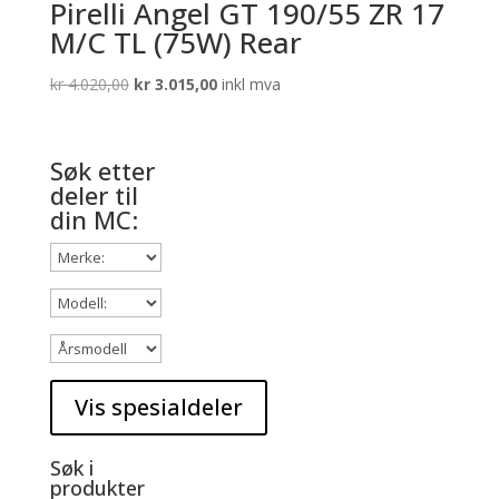
Pirelli Angel GT 190/55 ZR 17
M/C TL (75W) Rear
Opprinnelig
Nåværende
kr
4.020,00
kr
3.015,00
inkl mva
pris
pris
var:
er:
kr 4.020,00.
kr 3.015,00.
Søk etter
deler til
din MC:
Søk i
produkter