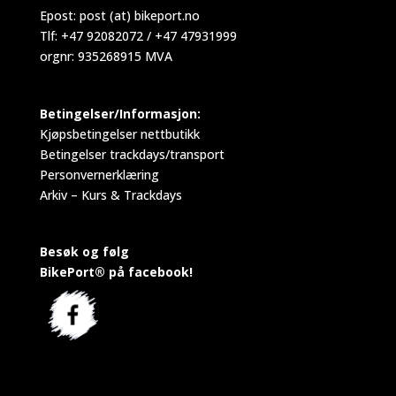
Epost:
post (at) bikeport.no
Tlf: +47 92082072 / +47 47931999
orgnr: 935268915 MVA
Betingelser/Informasjon:
Kjøpsbetingelser nettbutikk
Betingelser trackdays/transport
Personvernerklæring
Arkiv – Kurs & Trackdays
Besøk og følg
BikePort® på facebook!