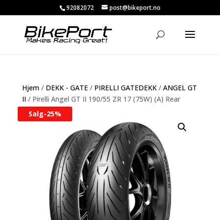
92082072
post@bikeport.no
Hjem
/
DEKK - GATE
/
PIRELLI GATEDEKK
/
ANGEL GT
II
/ Pirelli Angel GT II 190/55 ZR 17 (75W) (A) Rear
Salg-
25%