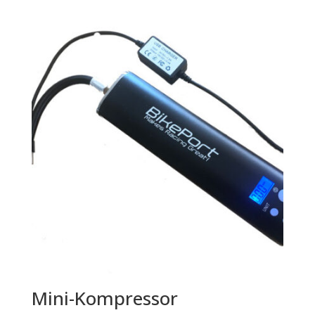
pris
pris
var:
er:
kr 4.156,00.
kr 3.117,00.
Mini-Kompressor