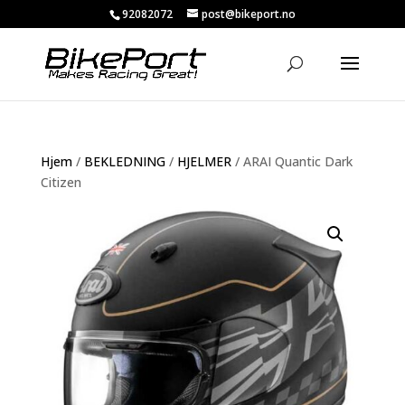
92082072
post@bikeport.no
Hjem
/
BEKLEDNING
/
HJELMER
/ ARAI Quantic Dark
Citizen