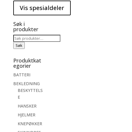
Søk i
produkter
Søk
etter:
Søk
Produktkat
egorier
BATTERI
BEKLEDNING
BESKYTTELS
E
HANSKER
HJELMER
KNEPØKKER