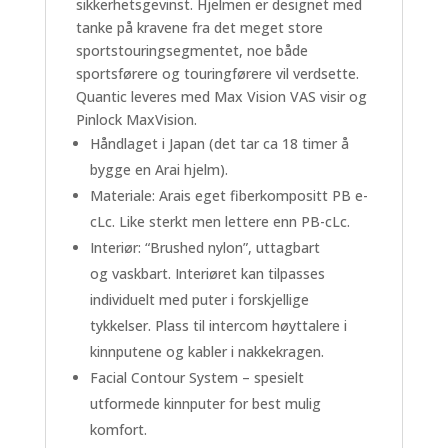
sikkerhetsgevinst. Hjelmen er designet med
tanke på kravene fra det meget store
sportstouringsegmentet, noe både
sportsførere og touringførere vil verdsette.
Quantic leveres med Max Vision VAS visir og
Pinlock MaxVision.
Håndlaget i Japan (det tar ca 18 timer å
bygge en Arai hjelm).
Materiale: Arais eget fiberkompositt PB e-
cLc. Like sterkt men lettere enn PB-cLc.
Interiør: “Brushed nylon”, uttagbart
og vaskbart. Interiøret kan tilpasses
individuelt med puter i forskjellige
tykkelser. Plass til intercom høyttalere i
kinnputene og kabler i nakkekragen.
Facial Contour System – spesielt
utformede kinnputer for best mulig
komfort.