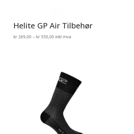
Helite GP Air Tilbehør
Prisområde:
kr
269,00
–
kr
550,00
inkl mva
kr 269,00
til
kr 550,00