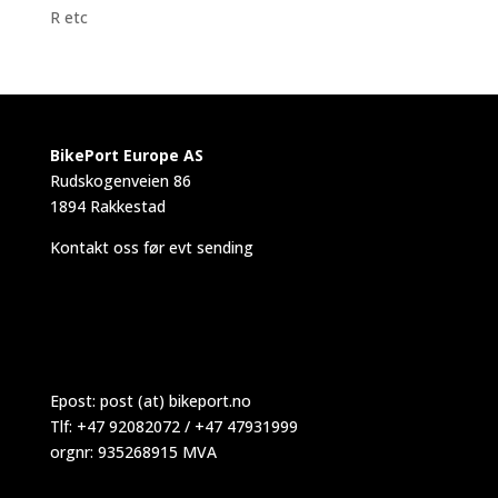
R etc
BikePort Europe AS
Rudskogenveien 86
1894 Rakkestad
Kontakt oss før evt sending
Epost:
post (at) bikeport.no
Tlf: +47 92082072 / +47 47931999
orgnr: 935268915 MVA