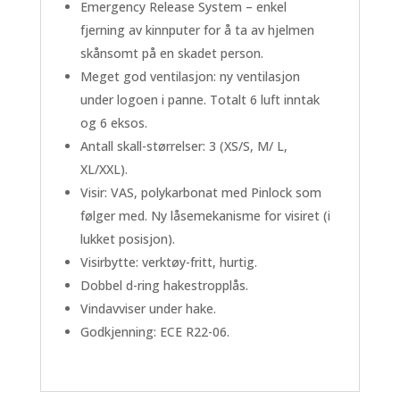
Emergency Release System – enkel
fjerning av kinnputer for å ta av hjelmen
skånsomt på en skadet person.
Meget god ventilasjon: ny ventilasjon
under logoen i panne. Totalt 6 luft inntak
og 6 eksos.
Antall skall-størrelser: 3 (XS/S, M/ L,
XL/XXL).
Visir: VAS, polykarbonat med Pinlock som
følger med. Ny låsemekanisme for visiret (i
lukket posisjon).
Visirbytte: verktøy-fritt, hurtig.
Dobbel d-ring hakestropplås.
Vindavviser under hake.
Godkjenning: ECE R22-06.