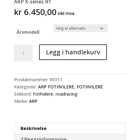
ARP X-series R1
kr
6.450,00
inkl mva
Årsmodell
ARP
Legg i handlekurv
X-
series
R1
antall
Produktnummer:
RXY11
Kategorier:
ARP FOTHVILERE
,
FOTHVILERE
Stikkord:
Fothvilere
,
roadracing
Merke:
ARP
Beskrivelse
Tilleggsinformasjon