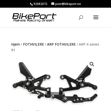
92082072
post@bikeport.no
Hjem
/
FOTHVILERE
/
ARP FOTHVILERE
/ ARP X-series
R1