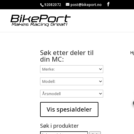
92082072
post@bikeport.no
Søk etter deler til
H
din MC:
Søk i produkter