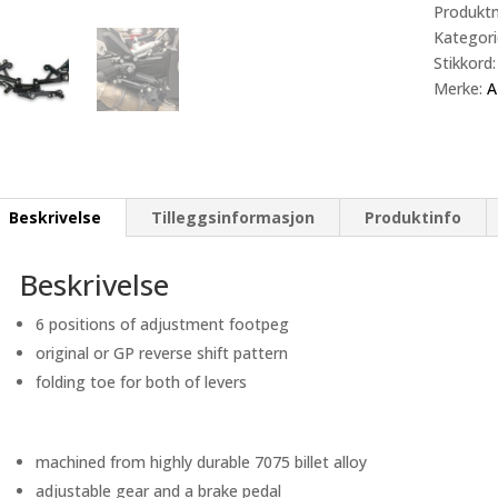
S1000RR
Produkt
antall
Kategori
Stikkord
Merke:
A
Beskrivelse
Tilleggsinformasjon
Produktinfo
Beskrivelse
6 positions of adjustment footpeg
original or GP reverse shift pattern
folding toe for both of levers
machined from highly durable 7075 billet alloy
adjustable gear and a brake pedal