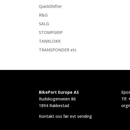
QuickShifter
R&G
SALG
STOMPGRIP
TANKLOKK
TRANSPONDER etc
BikePort Europe AS
Epos
Rudskogenveien 86
Tlf:
1894 Rakkestad
orgn
Kontakt oss før evt sending