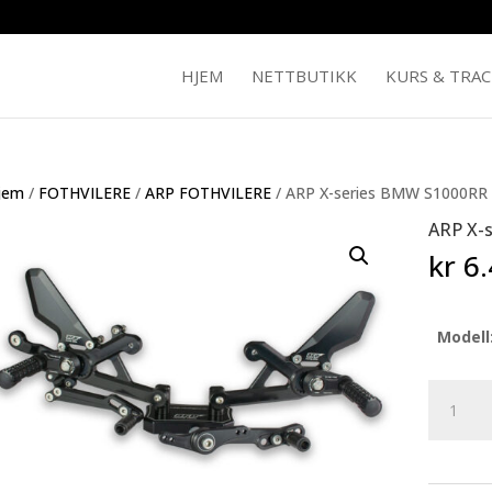
HJEM
NETTBUTIKK
KURS & TRA
jem
/
FOTHVILERE
/
ARP FOTHVILERE
/ ARP X-series BMW S1000RR
ARP X-
kr
6.
Modell
ARP
X-
series
BMW