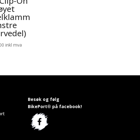
Clip-On
øyet
elklamm
nstre
ervedel)
00
inkl mva
Besøk og følg
BikePort® på facebook!
ort