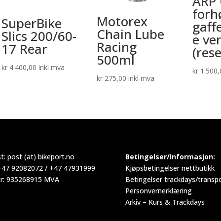
ARP 
forh
Motorex
SuperBike
gaff
Chain Lube
Slics 200/60-
e ve
Racing
17 Rear
(res
500ml
kr
4.400,00
inkl mva
kr
1.500,
kr
275,00
inkl mva
t:
post (at) bikeport.no
Betingelser/Informasjon:
 +47 92082072 / +47 47931999
Kjøpsbetingelser nettbutikk
r: 935268915 MVA
Betingelser trackdays/transp
Personvernerklæring
Arkiv – Kurs & Trackdays