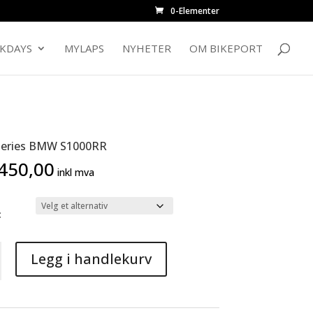
0-Elementer
CKDAYS
MYLAPS
NYHETER
OM BIKEPORT
series BMW S1000RR
450,00
inkl mva
:
Legg i handlekurv