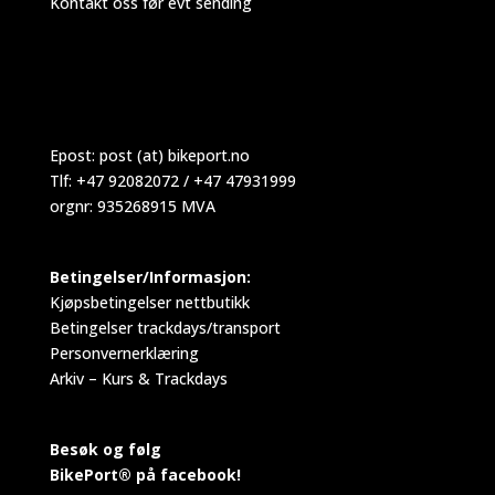
Kontakt oss før evt sending
Epost:
post (at) bikeport.no
Tlf: +47 92082072 / +47 47931999
orgnr: 935268915 MVA
Betingelser/Informasjon:
Kjøpsbetingelser nettbutikk
Betingelser trackdays/transport
Personvernerklæring
Arkiv – Kurs & Trackdays
Besøk og følg
BikePort® på facebook!