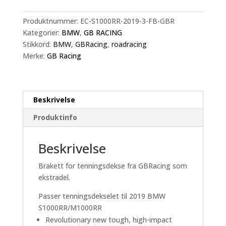
tenningsdeksel
2019
Produktnummer:
EC-S1000RR-2019-3-FB-GBR
S1000RR/M1000RR
Kategorier:
BMW
,
GB RACING
antall
Stikkord:
BMW
,
GBRacing
,
roadracing
Merke:
GB Racing
Beskrivelse
Produktinfo
Beskrivelse
Brakett for tenningsdekse fra GBRacing som
ekstradel.
Passer tenningsdekselet til 2019 BMW
S1000RR/M1000RR
Revolutionary new tough, high-impact