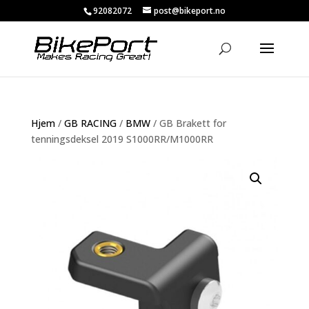
92082072
post@bikeport.no
Hjem
/
GB RACING
/
BMW
/ GB Brakett for
tenningsdeksel 2019 S1000RR/M1000RR