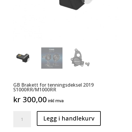
GB Brakett for tenningsdeksel 2019
S1000RR/M1000RR
kr
300,00
inkl mva
GB
Legg i handlekurv
Brakett
for