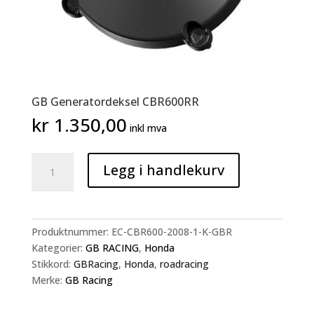
GB Generatordeksel CBR600RR
kr
1.350,00
inkl mva
GB
Legg i handlekurv
Generatordeksel
CBR600RR
antall
Produktnummer:
EC-CBR600-2008-1-K-GBR
Kategorier:
GB RACING
,
Honda
Stikkord:
GBRacing
,
Honda
,
roadracing
Merke:
GB Racing