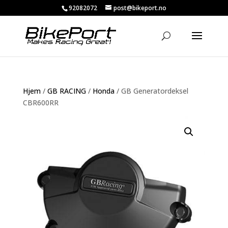
92082072
post@bikeport.no
Hjem
/
GB RACING
/
Honda
/ GB Generatordeksel
CBR600RR