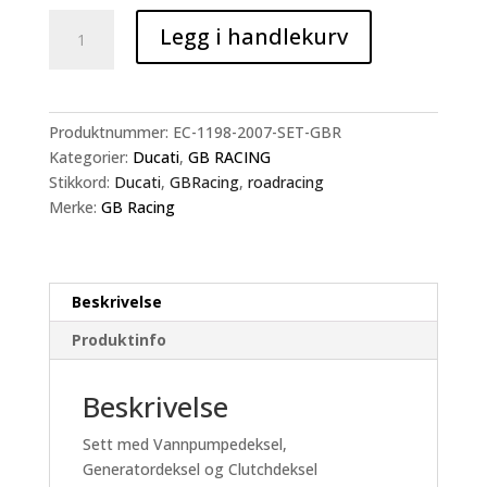
GB
Legg i handlekurv
Motordeksel
Sett
Ducati
1198
Produktnummer:
EC-1198-2007-SET-GBR
antall
Kategorier:
Ducati
,
GB RACING
Stikkord:
Ducati
,
GBRacing
,
roadracing
Merke:
GB Racing
Beskrivelse
Produktinfo
Beskrivelse
Sett med Vannpumpedeksel,
Generatordeksel og Clutchdeksel