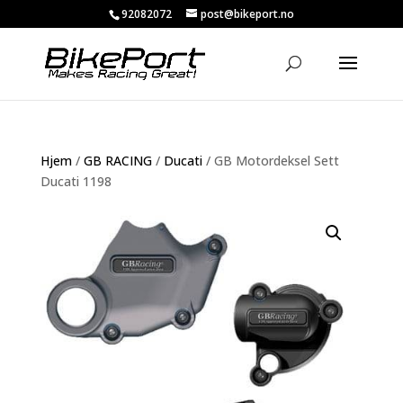
92082072
post@bikeport.no
Hjem
/
GB RACING
/
Ducati
/ GB Motordeksel Sett
Ducati 1198