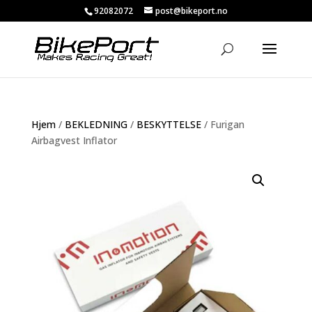
92082072
post@bikeport.no
Hjem
/
BEKLEDNING
/
BESKYTTELSE
/ Furigan
Airbagvest Inflator