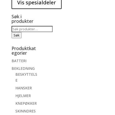
Søk i
produkter
Søk
etter:
Søk
Produktkat
egorier
BATTERI
BEKLEDNING
BESKYTTELS
E
HANSKER
HJELMER
KNEPØKKER
SKINNDRES