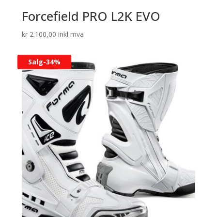
Forcefield PRO L2K EVO
kr
2.100,00
inkl mva
Salg-
34%