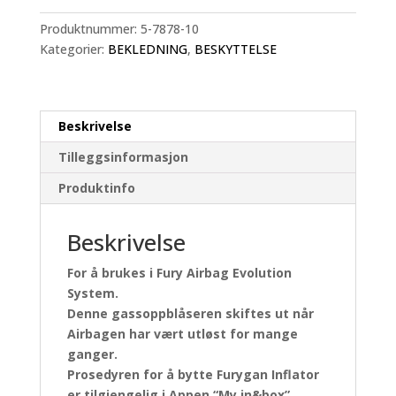
Produktnummer:
5-7878-10
Kategorier:
BEKLEDNING
,
BESKYTTELSE
Beskrivelse
Tilleggsinformasjon
Produktinfo
Beskrivelse
For å brukes i Fury Airbag Evolution
System.
Denne gassoppblåseren skiftes ut når
Airbagen har vært utløst for mange
ganger.
Prosedyren for å bytte Furygan Inflator
er tilgjengelig i Appen “My in&box”.