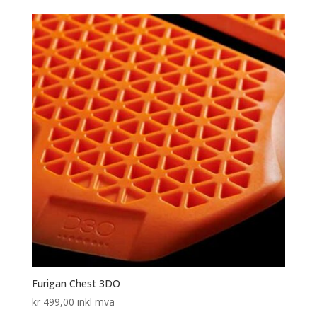
Furigan Chest 3DO
kr
499,00
inkl mva