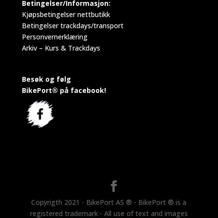
Betingelser/Informasjon:
Kjøpsbetingelser nettbutikk
Betingelser trackdays/transport
Personvernerklæring
Arkiv – Kurs & Trackdays
Besøk og følg
BikePort® på facebook!
Copyrigth 2021 - BikePort AS ® - BikePort ® is a
registered trademark - All use of text and images