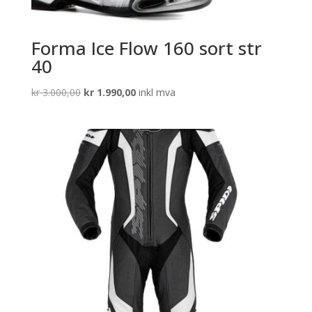
Forma Ice Flow 160 sort str
40
Opprinnelig
Nåværende
kr
3.000,00
kr
1.990,00
inkl mva
pris
pris
var:
er:
kr 3.000,00.
kr 1.990,00.