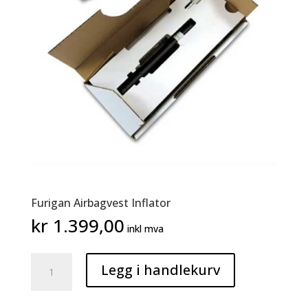
Furigan Airbagvest Inflator
kr
1.399,00
inkl mva
Furigan
Legg i handlekurv
Airbagvest
Inflator
antall