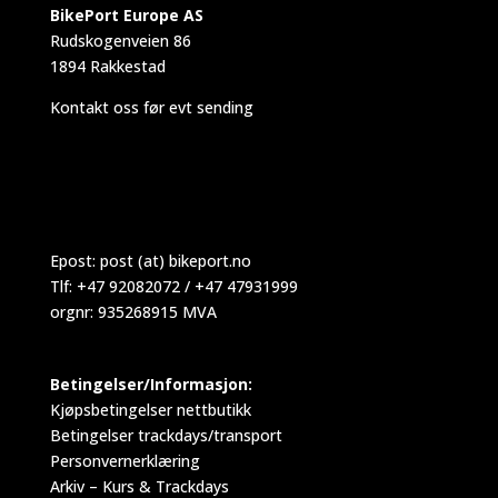
BikePort Europe AS
Rudskogenveien 86
1894 Rakkestad
Kontakt oss før evt sending
Epost:
post (at) bikeport.no
Tlf: +47 92082072 / +47 47931999
orgnr: 935268915 MVA
Betingelser/Informasjon:
Kjøpsbetingelser nettbutikk
Betingelser trackdays/transport
Personvernerklæring
Arkiv – Kurs & Trackdays