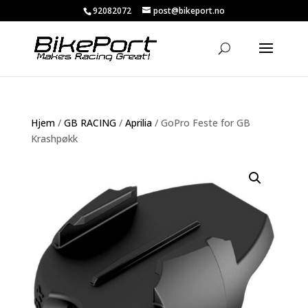
92082072
post@bikeport.no
Hjem
/
GB RACING
/
Aprilia
/ GoPro Feste for GB
Krashpøkk