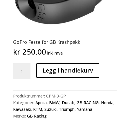
GoPro Feste for GB Krashpøkk
kr
250,00
inkl mva
GoPro
Legg i handlekurv
Feste
for
GB
Krashpøkk
Produktnummer:
CPM-3-GP
antall
Kategorier:
Aprilia
,
BMW
,
Ducati
,
GB RACING
,
Honda
,
Kawasaki
,
KTM
,
Suzuki
,
Triumph
,
Yamaha
Merke:
GB Racing