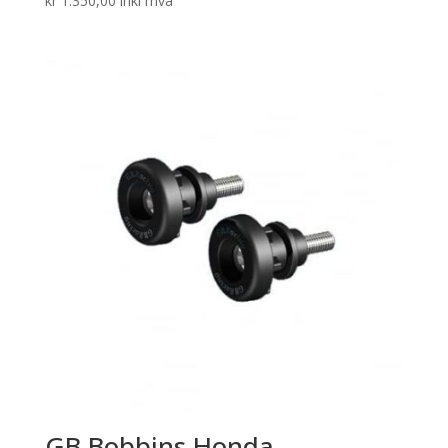
kr
1.350,00
inkl mva
GB Bobbins Honda