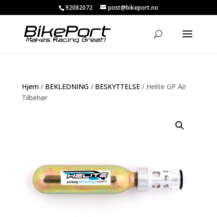
92082072
post@bikeport.no
Hjem
/
BEKLEDNING
/
BESKYTTELSE
/ Helite GP Air
Tilbehør