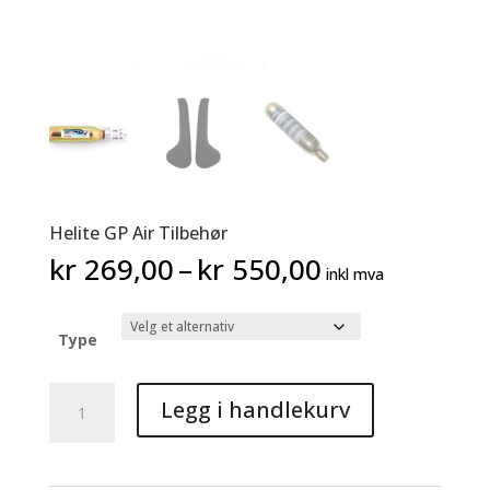
Helite GP Air Tilbehør
Prisområde:
kr
269,00
–
kr
550,00
inkl mva
kr 269,00
til
kr 550,00
Type
Helite
Legg i handlekurv
GP
Air
Tilbehør