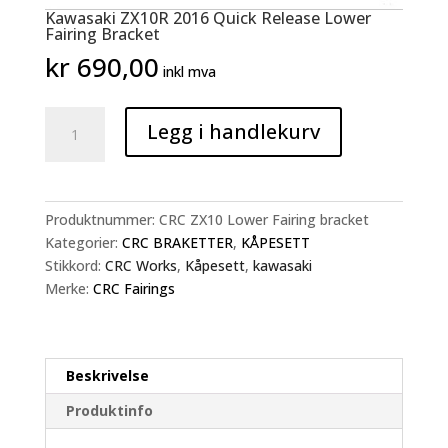
Kawasaki ZX10R 2016 Quick Release Lower
Fairing Bracket
kr
690,00
inkl mva
Kawasaki
Legg i handlekurv
ZX10R
2016
Quick
Release
Produktnummer:
CRC ZX10 Lower Fairing bracket
Lower
Kategorier:
CRC BRAKETTER
,
KÅPESETT
Fairing
Stikkord:
CRC Works
,
Kåpesett
,
kawasaki
Bracket
Merke:
CRC Fairings
antall
Beskrivelse
Produktinfo