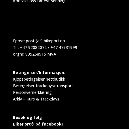
Kontakt oss før evt sending
Epost:
post (at) bikeport.no
Tlf: +47 92082072 / +47 47931999
orgnr: 935268915 MVA
Betingelser/Informasjon:
Kjøpsbetingelser nettbutikk
Betingelser trackdays/transport
Personvernerklæring
Arkiv – Kurs & Trackdays
Besøk og følg
BikePort® på facebook!