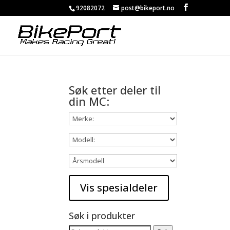
92082072
post@bikeport.no
Søk etter deler til
din MC:
Søk i produkter