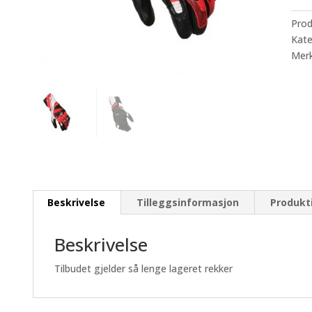
Rød/
-
Pro
rest
Kate
antal
Mer
Beskrivelse
Tilleggsinformasjon
Produkt
Beskrivelse
Tilbudet gjelder så lenge lageret rekker