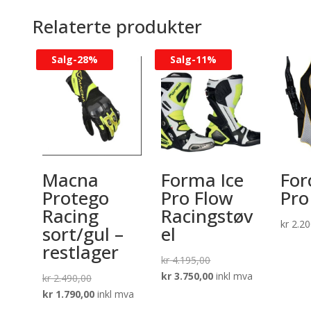
Relaterte produkter
Salg-
28%
Salg-
11%
Macna
Forma Ice
For
Protego
Pro Flow
Pro
Racing
Racingstøv
kr
2.20
sort/gul –
el
restlager
Opprinnelig
kr
4.195,00
pris
Nåværende
kr
3.750,00
inkl mva
Opprinnelig
kr
2.490,00
var:
pris
pris
Nåværende
kr
1.790,00
inkl mva
kr 4.195,00.
er:
var:
pris