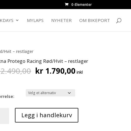
0-Elementer
CKDAYS
MYLAPS
NYHETER
OM BIKEPORT
/Hvit – restlager
na Protego Racing Rød/Hvit – restlager
Opprinnelig
Nåværende
2.490,00
kr
1.790,00
inkl
pris
pris
var:
er:
kr 2.490,00.
kr 1.790,00.
rrelse:
na
Legg i handlekurv
tego
ng