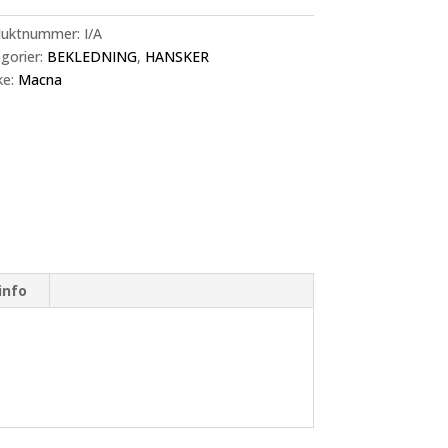
Hvit
duktnummer:
I/A
lager
gorier:
BEKLEDNING
,
HANSKER
l
ke:
Macna
info