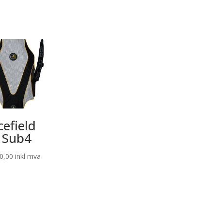
cefield
 Sub4
0,00
inkl mva