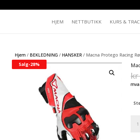
HJEM
NETTBUTIKK
KURS & TRA
Hjem
/
BEKLEDNING
/
HANSKER
/ Macna Protego Racing Rød
Salg-
28%
Mac
kr
mva
Stø
Mac
Pro
Raci