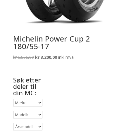
Michelin Power Cup 2
180/55-17
Opprinnelig
Nåværende
kr
5.556,00
kr
3.200,00
inkl mva
pris
pris
var:
er:
kr 5.556,00.
kr 3.200,00.
Søk etter
deler til
din MC: