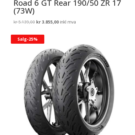
Road 6 GT Rear 190/50 ZR 17
(73W)
Opprinnelig
Nåværende
kr
5.139,00
kr
3.855,00
inkl mva
pris
pris
var:
er:
Salg-
25%
kr 5.139,00.
kr 3.855,00.