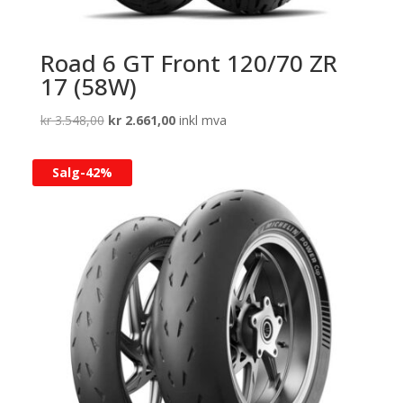
Road 6 GT Front 120/70 ZR
17 (58W)
Opprinnelig
Nåværende
kr
3.548,00
kr
2.661,00
inkl mva
pris
pris
var:
er:
Salg-
42%
kr 3.548,00.
kr 2.661,00.