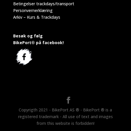
Betingelser trackdays/transport
Personvernerklæring
Arkiv – Kurs & Trackdays
Besøk og følg
BikePort® på facebook!
Copyrigth 2021 - BikePort AS ® - BikePort ® is a
registered trademark - All use of text and images
from this website is forbidden!