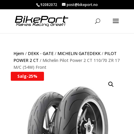
92082072
post@bikeport.no
Hjem
/
DEKK - GATE
/
MICHELIN GATEDEKK
/
PILOT
POWER 2 CT
/ Michelin Pilot Power 2 CT 110/70 ZR 17
M/C (54W) Front
Salg-
25%