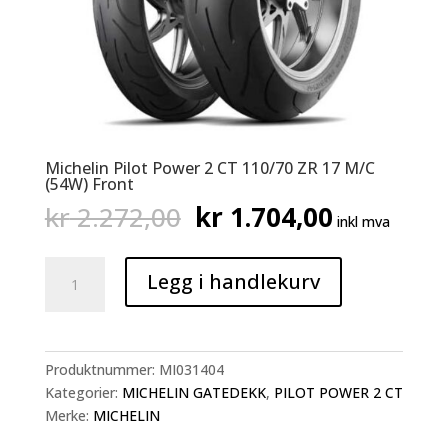
Michelin Pilot Power 2 CT 110/70 ZR 17 M/C
(54W) Front
Opprinnelig
Nåværen
kr
2.272,00
kr
1.704,00
inkl mva
pris
pris
var:
er:
Michelin
kr 2.272,00.
kr 1.704,
Legg i handlekurv
Pilot
Power
2
CT
Produktnummer:
MI031404
110/70
Kategorier:
MICHELIN GATEDEKK
,
PILOT POWER 2 CT
ZR
Merke:
MICHELIN
17