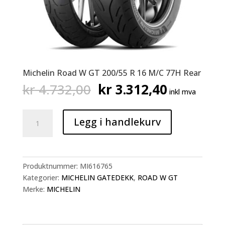
Michelin Road W GT 200/55 R 16 M/C 77H Rear
Opprinnelig
Nåværen
kr
4.732,00
kr
3.312,40
inkl mva
pris
pris
var:
er:
Michelin
kr 4.732,00.
kr 3.312,
Legg i handlekurv
Road
W
GT
200/55
Produktnummer:
MI616765
R
Kategorier:
MICHELIN GATEDEKK
,
ROAD W GT
16
Merke:
MICHELIN
M/C
77H
Rear