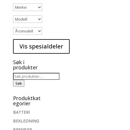
Søk i
produkter
Søk
etter:
Søk
Produktkat
egorier
BATTERI
BEKLEDNING
BREMSER