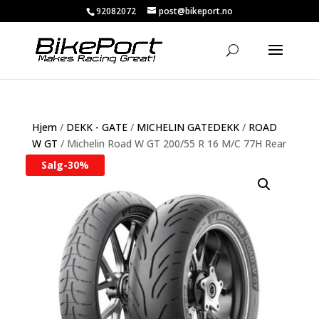
92082072
post@bikeport.no
Hjem
/
DEKK - GATE
/
MICHELIN GATEDEKK
/
ROAD
W GT
/ Michelin Road W GT 200/55 R 16 M/C 77H Rear
Salg-
30%