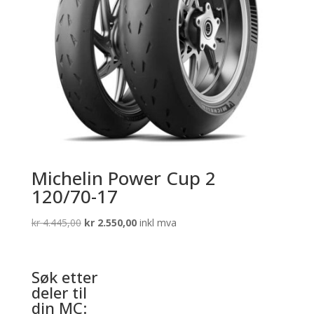
Michelin Power Cup 2
120/70-17
Opprinnelig
Nåværende
kr
4.445,00
kr
2.550,00
inkl mva
pris
pris
var:
er:
kr 4.445,00.
kr 2.550,00.
Søk etter
deler til
din MC: