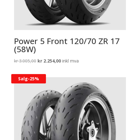
Power 5 Front 120/70 ZR 17
(58W)
Opprinnelig
Nåværende
kr
3.005,00
kr
2.254,00
inkl mva
pris
pris
var:
er:
Salg-
25%
kr 3.005,00.
kr 2.254,00.