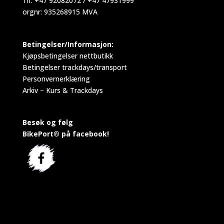
Tlf: +47 92082072 / +47 47931999
orgnr: 935268915 MVA
Betingelser/Informasjon:
Kjøpsbetingelser nettbutikk
Betingelser trackdays/transport
Personvernerklæring
Arkiv – Kurs & Trackdays
Besøk og følg
BikePort® på facebook!