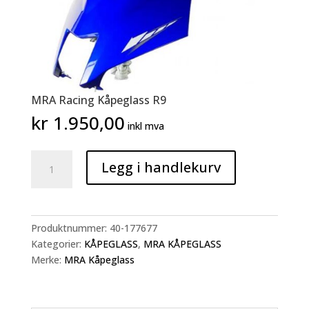
MRA Racing Kåpeglass R9
kr
1.950,00
inkl mva
MRA
Legg i handlekurv
Racing
Kåpeglass
R9
antall
Produktnummer:
40-177677
Kategorier:
KÅPEGLASS
,
MRA KÅPEGLASS
Merke:
MRA Kåpeglass