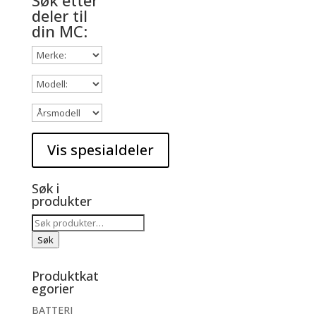
Søk etter
deler til
din MC:
Søk i
produkter
Søk
etter:
Søk
Produktkat
egorier
BATTERI