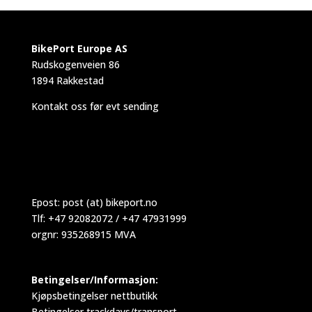
BikePort Europe AS
Rudskogenveien 86
1894 Rakkestad
Kontakt oss før evt sending
Epost:
post (at) bikeport.no
Tlf: +47 92082072 / +47 47931999
orgnr: 935268915 MVA
Betingelser/Informasjon:
Kjøpsbetingelser nettbutikk
Betingelser trackdays/transport