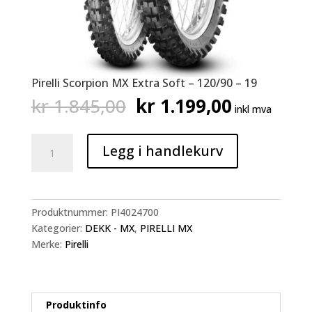
Pirelli Scorpion MX Extra Soft – 120/90 – 19
Opprinnelig
Nåværen
kr
1.845,00
kr
1.199,00
inkl mva
pris
pris
var:
er:
Pirelli
kr 1.845,00.
kr 1.199,
Legg i handlekurv
Scorpion
MX
Extra
Soft
Produktnummer:
PI4024700
-
Kategorier:
DEKK - MX
,
PIRELLI MX
120/90
Merke:
Pirelli
-
19
antall
Produktinfo