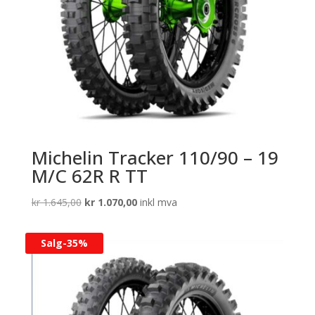
Michelin Tracker 110/90 – 19
M/C 62R R TT
Opprinnelig
Nåværende
kr
1.645,00
kr
1.070,00
inkl mva
pris
pris
var:
er:
Salg-
35%
kr 1.645,00.
kr 1.070,00.