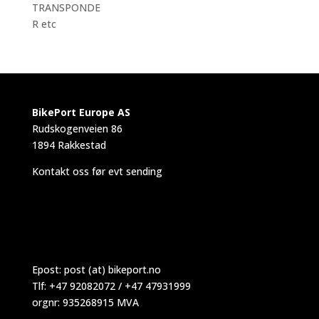
TRANSPONDE
R etc
BikePort Europe AS
Rudskogenveien 86
1894 Rakkestad
Kontakt oss før evt sending
Epost:
post (at) bikeport.no
Tlf: +47 92082072 / +47 47931999
orgnr: 935268915 MVA