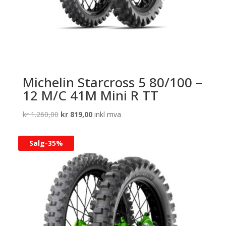
Michelin Starcross 5 80/100 –
12 M/C 41M Mini R TT
Opprinnelig
Nåværende
kr
1.260,00
kr
819,00
inkl mva
pris
pris
var:
er:
Salg-
35%
kr 1.260,00.
kr 819,00.