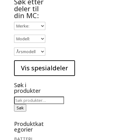
Søk etter
deler til
din MC:
Søk i
produkter
Søk
etter:
Søk
Produktkat
egorier
BATTERI