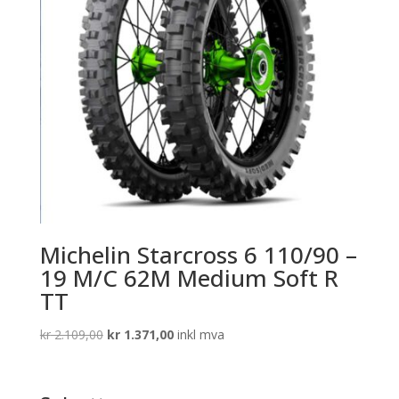
Michelin Starcross 6 110/90 –
19 M/C 62M Medium Soft R
TT
Opprinnelig
Nåværende
kr
2.109,00
kr
1.371,00
inkl mva
pris
pris
var:
er:
kr 2.109,00.
kr 1.371,00.