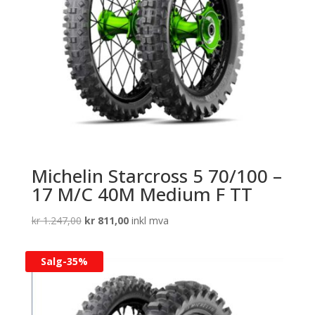
Michelin Starcross 5 70/100 –
17 M/C 40M Medium F TT
Opprinnelig
Nåværende
kr
1.247,00
kr
811,00
inkl mva
pris
pris
var:
er:
Salg-
35%
kr 1.247,00.
kr 811,00.