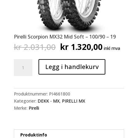
Pirelli Scorpion MX32 Mid Soft – 100/90 – 19
Opprinnelig
Nåværen
kr
2.031,00
kr
1.320,00
inkl mva
pris
pris
var:
er:
Pirelli
kr 2.031,00.
kr 1.320,
Legg i handlekurv
Scorpion
MX32
Mid
Soft
Produktnummer:
PI4661800
-
Kategorier:
DEKK - MX
,
PIRELLI MX
100/90
Merke:
Pirelli
-
19
antall
Produktinfo