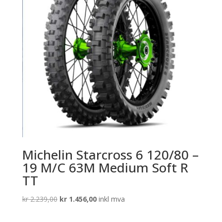
Michelin Starcross 6 120/80 –
19 M/C 63M Medium Soft R
TT
Opprinnelig
Nåværende
kr
2.239,00
kr
1.456,00
inkl mva
pris
pris
var:
er: