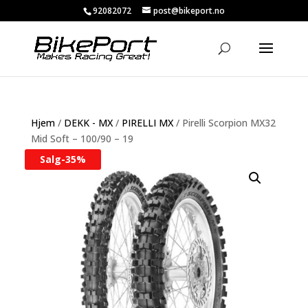
92082072
post@bikeport.no
Hjem
/
DEKK - MX
/
PIRELLI MX
/ Pirelli Scorpion MX32
Mid Soft – 100/90 – 19
Salg-
35%