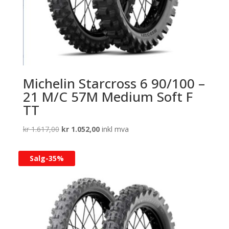
Michelin Starcross 6 90/100 –
21 M/C 57M Medium Soft F
TT
Opprinnelig
Nåværende
kr
1.617,00
kr
1.052,00
inkl mva
pris
pris
var:
er:
Salg-
35%
kr 1.617,00.
kr 1.052,00.