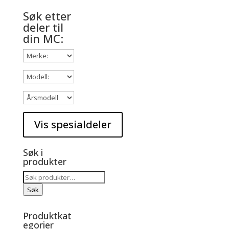
kr 2.239,00.
kr 1.456,00.
Søk etter
deler til
din MC:
Søk i
produkter
Søk
etter:
Søk
Produktkat
egorier