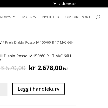
0-Elementer
CKDAYS
MYLAPS
NYHETER
OM BIKEPORT
V
/ Pirelli Diablo Rosso IV 150/60 R 17 M/C 66H
elli Diablo Rosso IV 150/60 R 17 M/C 66H
r
Opprinnelig
Nåværende
3.570,00
kr
2.678,00
inkl
pris
pris
var:
er:
kr 3.570,00.
kr 2.678,00.
i
Legg i handlekurv
lo
so
60