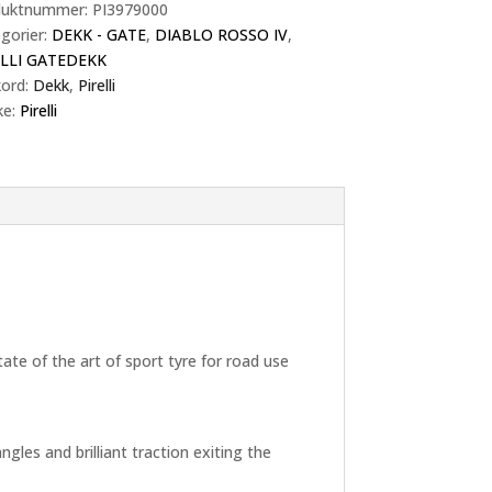
duktnummer:
PI3979000
gorier:
DEKK - GATE
,
DIABLO ROSSO IV
,
ELLI GATEDEKK
kord:
Dekk
,
Pirelli
ke:
Pirelli
l
te of the art of sport tyre for road use
gles and brilliant traction exiting the