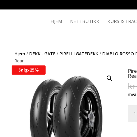
HJEM
NETTBUTIKK
KURS & TRA
Hjem
/
DEKK - GATE
/
PIRELLI GATEDEKK
/
DIABLO ROSSO I
Rear
Salg-
25%
Pir
Rea
kr
mva
Pirell
Diab
Ros
IV
150/