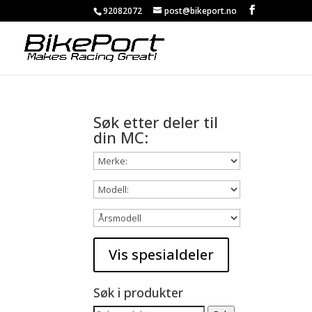
92082072
post@bikeport.no
Søk etter deler til
din MC:
Søk i produkter