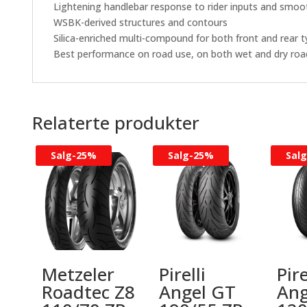
Lightening handlebar response to rider inputs and smoo
WSBK-derived structures and contours
Silica-enriched multi-compound for both front and rear t
Best performance on road use, on both wet and dry roa
Relaterte produkter
Salg-
25%
Salg-
25%
Salg
Metzeler
Pirelli
Pire
Roadtec Z8
Angel GT
Ang