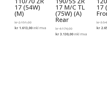
110/70 ZR
190/55 ZR
120
17 (54W)
17 M/C TL
17 
(M)
(75W) (A)
Fro
Rear
Opprinnelig
kr
2.151,00
kr
3.54
pris
Nåværende
kr
1.613,00
inkl mva
kr
2.6
Opprinnelig
kr
4.174,00
var:
pris
pris
Nåværende
kr
3.130,00
inkl mva
kr 2.151,00.
er:
var:
pris
kr 1.613,00.
kr 4.174,00.
er:
kr 3.130,00.