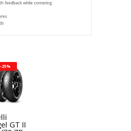
th feedback while cornering
yres
ds
-
25%
lli
el GT II