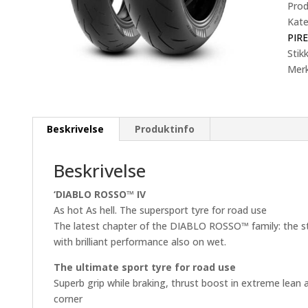
Pro
R
Kate
17
PIR
M/C
Stik
66H
Mer
Rear
antal
Beskrivelse
Produktinfo
Beskrivelse
‘DIABLO ROSSO™ IV
As hot As hell. The supersport tyre for road use
The latest chapter of the DIABLO ROSSO™ family: the sta
with brilliant performance also on wet.
The ultimate sport tyre for road use
Superb grip while braking, thrust boost in extreme lean an
corner