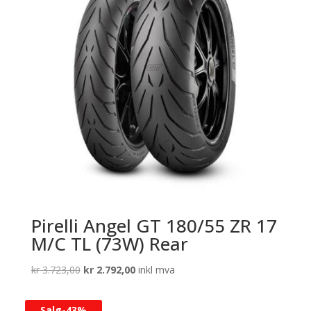
Pirelli Angel GT 180/55 ZR 17
M/C TL (73W) Rear
Opprinnelig
Nåværende
kr
3.723,00
kr
2.792,00
inkl mva
pris
pris
var:
er:
Salg-
43%