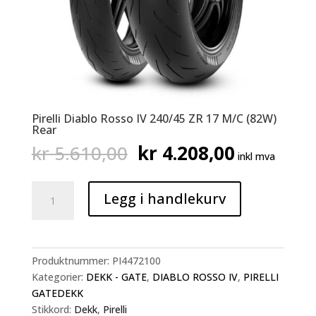
Pirelli Diablo Rosso IV 240/45 ZR 17 M/C (82W)
Rear
Opprinnelig
Nåværen
kr
5.610,00
kr
4.208,00
inkl mva
pris
pris
var:
er:
Pirelli
kr 5.610,00.
kr 4.208,
Legg i handlekurv
Diablo
Rosso
IV
240/45
Produktnummer:
PI4472100
ZR
Kategorier:
DEKK - GATE
,
DIABLO ROSSO IV
,
PIRELLI
17
GATEDEKK
M/C
Stikkord:
Dekk
,
Pirelli