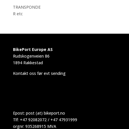
TRANSPONDE
R etc
BikePort Europe AS
Rudskogenveien 86
1894 Rakkestad
Kontakt oss før evt sending
Epost:
post (at) bikeport.no
Tlf: +47 92082072 / +47 47931999
orgnr: 935268915 MVA