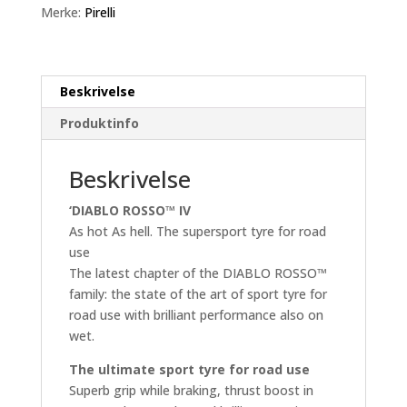
(82W)
Merke:
Pirelli
Rear
antall
Beskrivelse
Produktinfo
Beskrivelse
‘DIABLO ROSSO™ IV
As hot As hell. The supersport tyre for road
use
The latest chapter of the DIABLO ROSSO™
family: the state of the art of sport tyre for
road use with brilliant performance also on
wet.
The ultimate sport tyre for road use
Superb grip while braking, thrust boost in