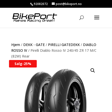
92082072
post@bikeport.no
Hjem
/
DEKK - GATE
/
PIRELLI GATEDEKK
/
DIABLO
ROSSO IV
/ Pirelli Diablo Rosso IV 240/45 ZR 17 M/C
(82W) Rear
Salg-
25%