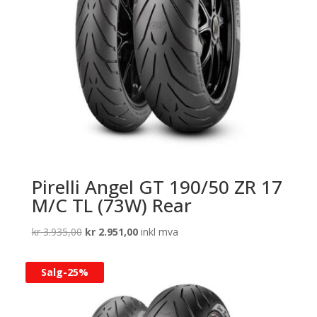
Pirelli Angel GT 190/50 ZR 17
M/C TL (73W) Rear
Opprinnelig
Nåværende
kr
3.935,00
kr
2.951,00
inkl mva
pris
pris
var:
er:
Salg-
25%
kr 3.935,00.
kr 2.951,00.