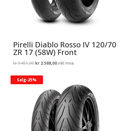
Pirelli Diablo Rosso IV 120/70
ZR 17 (58W) Front
Opprinnelig
Nåværende
kr
3.451,00
kr
2.588,00
inkl mva
pris
pris
var:
er:
Salg-
25%
kr 3.451,00.
kr 2.588,00.