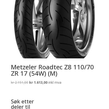
Metzeler Roadtec Z8 110/70
ZR 17 (54W) (M)
Opprinnelig
Nåværende
kr
2.151,00
kr
1.613,00
inkl mva
pris
pris
var:
er:
kr 2.151,00.
kr 1.613,00.
Søk etter
deler til