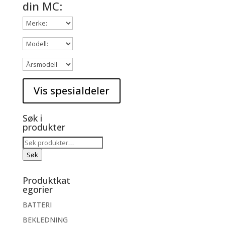
din MC:
Søk i
produkter
Søk
etter:
Søk
Produktkat
egorier
BATTERI
BEKLEDNING