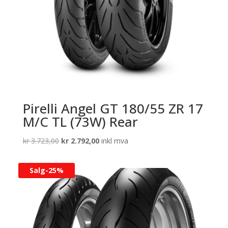
Pirelli Angel GT 180/55 ZR 17
M/C TL (73W) Rear
Opprinnelig
Nåværende
kr
3.723,00
kr
2.792,00
inkl mva
pris
pris
var:
er:
Salg-
25%
kr 3.723,00.
kr 2.792,00.