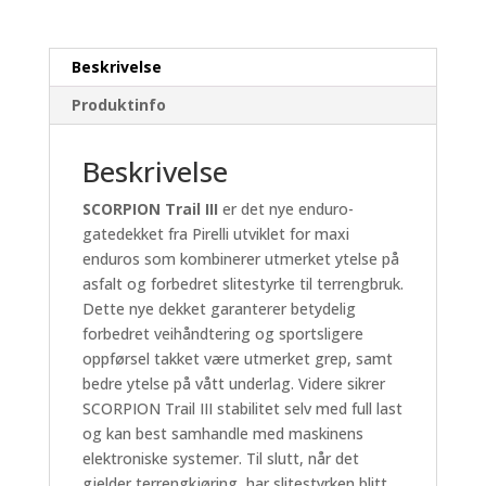
TL
antall
Beskrivelse
Produktinfo
Beskrivelse
SCORPION Trail III
er det nye enduro-
gatedekket fra Pirelli utviklet for maxi
enduros som kombinerer utmerket ytelse på
asfalt og forbedret slitestyrke til terrengbruk.
Dette nye dekket garanterer betydelig
forbedret veihåndtering og sportsligere
oppførsel takket være utmerket grep, samt
bedre ytelse på vått underlag. Videre sikrer
SCORPION Trail III stabilitet selv med full last
og kan best samhandle med maskinens
elektroniske systemer. Til slutt, når det
gjelder terrengkjøring, har slitestyrken blitt