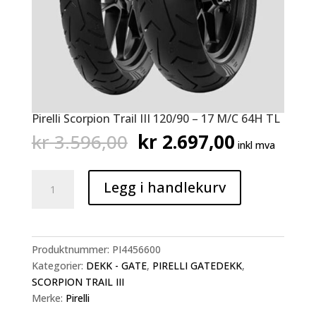
Pirelli Scorpion Trail III 120/90 – 17 M/C 64H TL
Opprinnelig
Nåværen
kr
3.596,00
kr
2.697,00
inkl mva
pris
pris
var:
er:
Pirelli
kr 3.596,00.
kr 2.697,
Legg i handlekurv
Scorpion
Trail
III
120/90
Produktnummer:
PI4456600
-
Kategorier:
DEKK - GATE
,
PIRELLI GATEDEKK
,
17
SCORPION TRAIL III
M/C
Merke:
Pirelli
64H