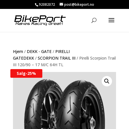
92082072
post@bikeport.no
Hjem
/
DEKK - GATE
/
PIRELLI
GATEDEKK
/
SCORPION TRAIL III
/ Pirelli Scorpion Trail
III 120/90 – 17 M/C 64H TL
Salg-
25%