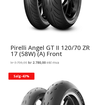
Pirelli Angel GT II 120/70 ZR
17 (58W) (A) Front
Opprinnelig
Nåværende
kr
3.706,00
kr
2.780,00
inkl mva
pris
pris
var:
er:
Salg-
43%
kr 3.706,00.
kr 2.780,00.