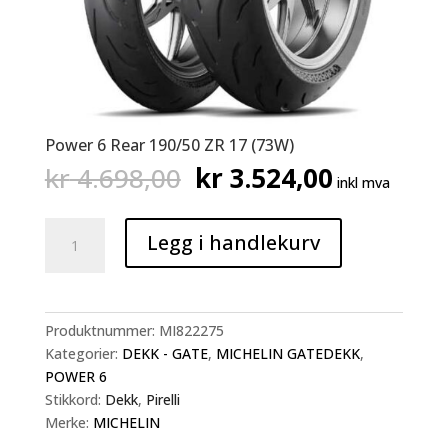
Power 6 Rear 190/50 ZR 17 (73W)
Opprinnelig
Nåværen
kr
4.698,00
kr
3.524,00
inkl mva
pris
pris
var:
er:
Power
kr 4.698,00.
kr 3.524,
Legg i handlekurv
6
Rear
190/50
ZR
Produktnummer:
MI822275
17
Kategorier:
DEKK - GATE
,
MICHELIN GATEDEKK
,
(73W)
POWER 6
antall
Stikkord:
Dekk
,
Pirelli
Merke:
MICHELIN