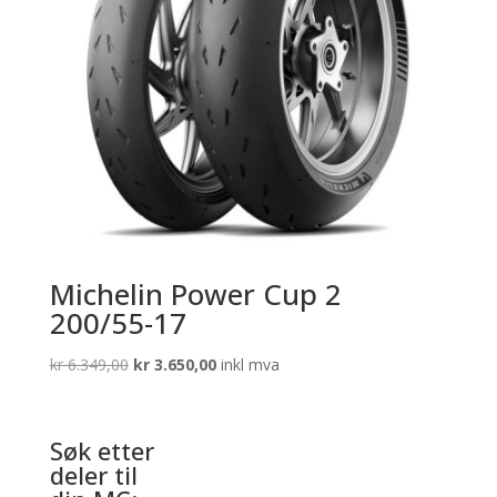
Michelin Power Cup 2
200/55-17
Opprinnelig
Nåværende
kr
6.349,00
kr
3.650,00
inkl mva
pris
pris
var:
er:
kr 6.349,00.
kr 3.650,00.
Søk etter
deler til