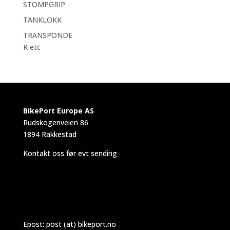
STOMPGRIP
TANKLOKK
TRANSPONDE
R etc
BikePort Europe AS
Rudskogenveien 86
1894 Rakkestad
Kontakt oss før evt sending
Epost:
post (at) bikeport.no