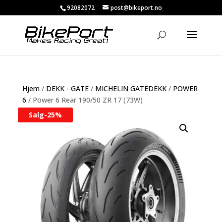
92082072
post@bikeport.no
Hjem
/
DEKK - GATE
/
MICHELIN GATEDEKK
/
POWER
6
/ Power 6 Rear 190/50 ZR 17 (73W)
Salg-
25%