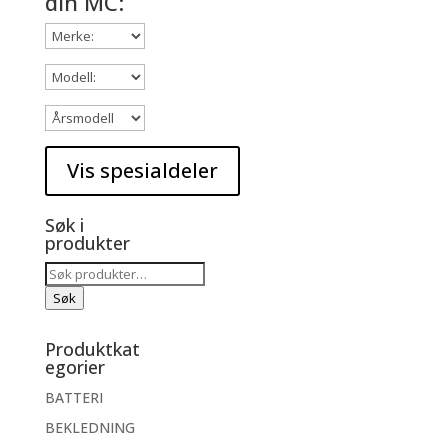
din MC:
Søk i
produkter
Søk
etter:
Søk
Produktkat
egorier
BATTERI
BEKLEDNING