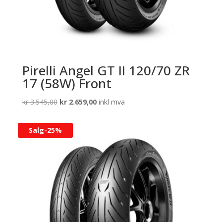
Pirelli Angel GT II 120/70 ZR
17 (58W) Front
Opprinnelig
Nåværende
kr
3.545,00
kr
2.659,00
inkl mva
pris
pris
var:
er:
Salg-
25%
kr 3.545,00.
kr 2.659,00.