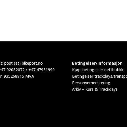
t:
post (at) bikeport.no
Betingelser/Informasjon:
 +47 92082072 / +47 47931999
Kjøpsbetingelser nettbutikk
r: 935268915 MVA
Betingelser trackdays/transp
Personvernerklæring
Arkiv – Kurs & Trackdays