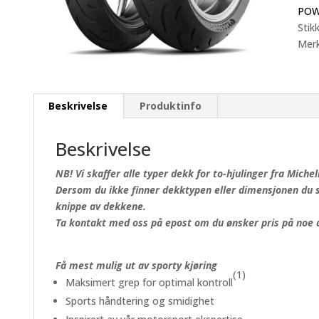
(82
POW
antal
Stik
Mer
Beskrivelse
Produktinfo
Beskrivelse
NB! Vi skaffer alle typer dekk for to-hjulinger fra Michel
Dersom du ikke finner dekktypen eller dimensjonen du ser
knippe av dekkene.
Ta kontakt med oss på epost om du ønsker pris på noe du
Få mest mulig ut av sporty kjøring
(1)
Maksimert grep for optimal kontroll
Sports håndtering og smidighet