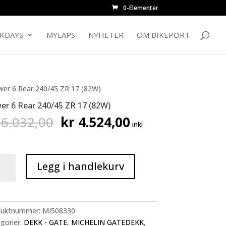
0-Elementer
CKDAYS
MYLAPS
NYHETER
OM BIKEPORT
wer 6 Rear 240/45 ZR 17 (82W)
er 6 Rear 240/45 ZR 17 (82W)
Opprinnelig
Nåværende
6.032,00
kr
4.524,00
inkl
pris
pris
var:
er:
kr 6.032,00.
kr 4.524,00.
er
Legg i handlekurv
45
duktnummer:
MI508330
gorier:
DEKK - GATE
,
MICHELIN GATEDEKK
,