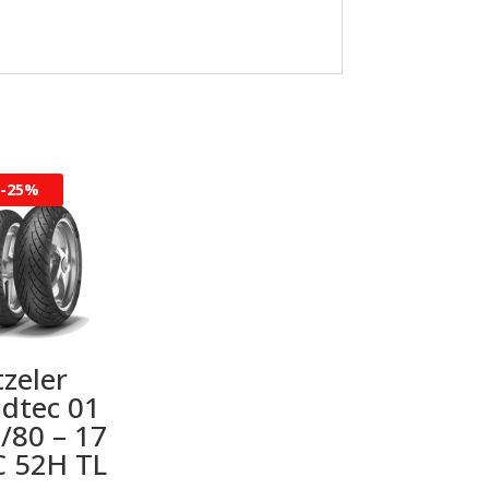
-
25%
zeler
dtec 01
/80 – 17
 52H TL