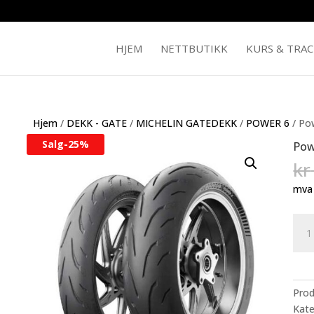
HJEM
NETTBUTIKK
KURS & TRA
Hjem
/
DEKK - GATE
/
MICHELIN GATEDEKK
/
POWER 6
/ Po
Salg-
25%
Pow
kr
mva
Pow
6
Rear
240/
ZR
Pro
17
Kate