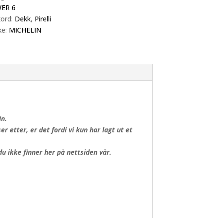
W)
ER 6
l
kord:
Dekk
,
Pirelli
ke:
MICHELIN
in.
 etter, er det fordi vi kun har lagt ut et
 ikke finner her på nettsiden vår.