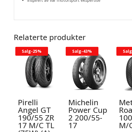
Inspirert av vår motorsport ekspertise
Relaterte produkter
Salg-
25%
Salg-
43%
Salg
Pirelli
Michelin
Met
Angel GT
Power Cup
Roa
190/55 ZR
2 200/55-
100
17 M/C TL
17
M/C