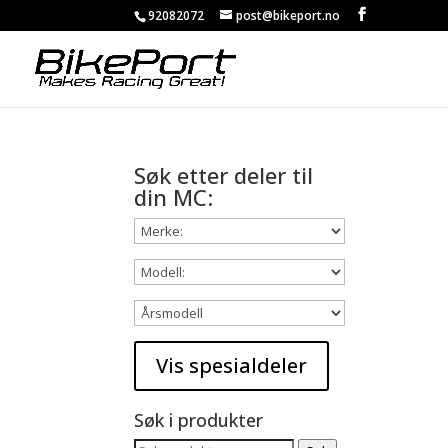
92082072
post@bikeport.no
Søk etter deler til
din MC:
Søk i produkter