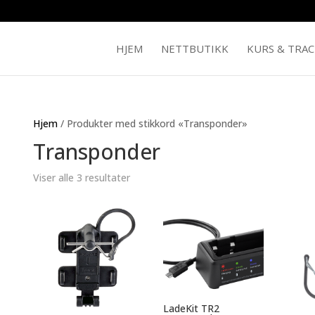
HJEM
NETTBUTIKK
KURS & TRA
Hjem
/ Produkter med stikkord «Transponder»
Transponder
Viser alle 3 resultater
LadeKit TR2