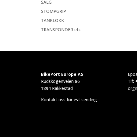
SALG
STOMPGRIP
TANKLOKK
TRANSPONDER etc
BikePort Europe AS
Epos
Rudskogenveien 86
Tlf:
1894 Rakkestad
orgn
Kontakt oss før evt sending