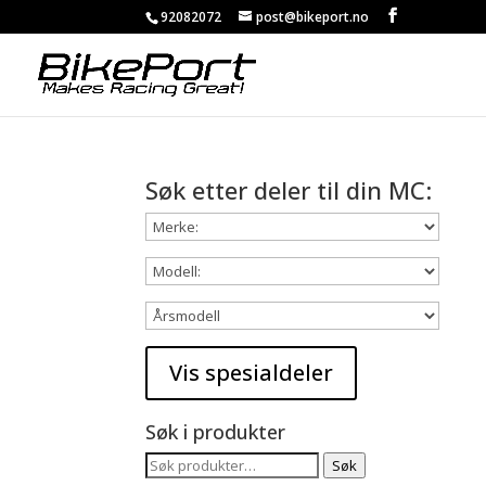
92082072
post@bikeport.no
Søk etter deler til din MC:
Søk i produkter
Søk
Søk