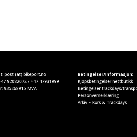
t:
post (at) bikeport.no
Betingelser/Informasjon:
 +47 92082072 / +47 47931999
Kjøpsbetingelser nettbutikk
r: 935268915 MVA
Betingelser trackdays/transp
Personvernerklæring
Arkiv – Kurs & Trackdays