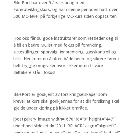
BikePort har over 5 års erfaring med
Førerutviklingskurs, og har i denne perioden hatt over
500 MC-fører på forkjellige MC-kurs siden oppstarten.
Hos oss får du gode instruktører som rettleder deg til
å bli en bedre MC’ist med fokus på forankring,
sittestillinger, sporvalg, innbremsing, gasskontroll og
blikk. Her lærer du å bli en både bedre og sikrere fører i
helt trygge omgiveler hvor sikkerheten til våre
deltakere står i fokus!
BikePort er godkjent av forsikringselskaper som
krever at kurs skal godkjennes for at din forsikring skal
gjelde under kjøring på lukket område.
[postgallery_image width=”670″ id=”0″ height=”447″
undefined slidesetid=”2011_RR_ACR” align=”alignleft”
animation=”fade” tween=”linear” navigation=”disabled”