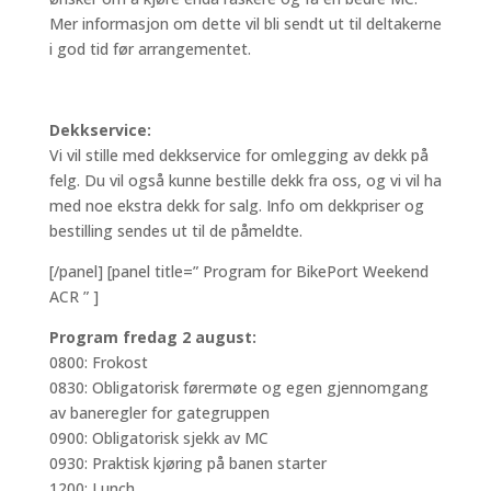
Mer informasjon om dette vil bli sendt ut til deltakerne
i god tid før arrangementet.
Dekkservice:
Vi vil stille med dekkservice for omlegging av dekk på
felg. Du vil også kunne bestille dekk fra oss, og vi vil ha
med noe ekstra dekk for salg. Info om dekkpriser og
bestilling sendes ut til de påmeldte.
[/panel] [panel title=” Program for BikePort Weekend
ACR ” ]
P
rogram fredag 2 august:
0800: Frokost
0830: Obligatorisk førermøte og egen gjennomgang
av baneregler for gategruppen
0900: Obligatorisk sjekk av MC
0930: Praktisk kjøring på banen starter
1200: Lunch