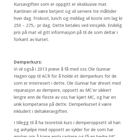
Kursavgiften som er oppgitt er eksklusive mat.
Kantinen vil være betjent og vil servere tre måltider
hver dag. Frokost, lunch og middag vil koste om lag kr
250 – 275,- pr dag. Dette betales ved innsjekk. Endelig
pris på mat vil gitt informasjon på til de som deltar i
forkant av kurset.
Demperkurs:
Vi vil også i 2013 prøve å få med oss Ole Gunnar
Hagen opp til ACR for å holde et demperkurs for de
som er interresert i dette. Ole Gunnar har drevet med
reparasjon av dempere, oppsett av MC’er sikkert
lengre enn de fleste av oss har kjørt MC, og har en
unik kompetanse på dette. Demperkurset il være
inkludert i deltakeravgiften.
I tillegg til å ha teoretisk kurs i demperoppsett vil han
og avhjelpe med oppsett av sykler for de som har
ønsker om å kjøre enda raskere og få en bedre MC.