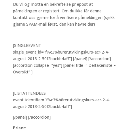
Du vil og motta en bekreftelse pr epost at
påmeldingen er registert. Om du ikke får denne
kontakt oss gjerne for å verifisere påmeldingen (sjekk
gjerne SPAM-mail først, den kan havne der)
[SINGLEEVENT
single_event_id=”f%c3%b8rerutviklingskurs-acr-2-4-
august-2013-2-50f2bacbb4aff”] [/panel] [/accordion]
[accordion collapse=”yes”] [panel title=” Deltakerliste –
Oversikt” ]
[LISTATTENDEES
event_identifier=”f%c3%b8rerutviklingskurs-acr-2-4-
august-2013-2-50f2bacbb4aff”]
[/panel] [/accordion]
Priser: