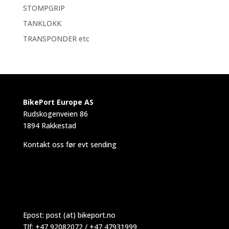
STOMPGRIP
TANKLOKK
TRANSPONDER etc
BikePort Europe AS
Rudskogenveien 86
1894 Rakkestad
Kontakt oss før evt sending
Epost:
post (at) bikeport.no
Tlf: +47 92082072 / +47 47931999