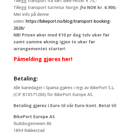
Tillegg transport fra vårt Bike-Hotel: € 75,-
Tillegg transport tur/retur Norge:
fr
a
NOK kr. 6.900
,-
Mer info på denne
siden:
https://bikeport.no/blog/transport-booking-
2026/
NB! Prisen øker med €10 pr dag tolv uker før
samt samme økning igjen to uker før
arrangementet starter!
Påmelding gjøres her!
Betaling:
Alle banedager i Spania gjøres i regi av BikePort S.L.
(CIF B10571206) for BikePort Europe AS.
Betaling gjøres i Euro til vår Euro-kont. Betal til:
BikePort Europe AS
Rudskogenveien 86
1894 Rakkestad