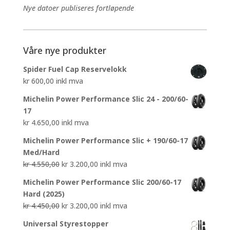
Nye datoer publiseres fortløpende
Våre nye produkter
Spider Fuel Cap Reservelokk
kr
600,00
inkl mva
Michelin Power Performance Slic 24 - 200/60-
17
kr
4.650,00
inkl mva
Michelin Power Performance Slic + 190/60-17
Med/Hard
Opprinnelig
Nåværende
kr
4.550,00
kr
3.200,00
inkl mva
pris
pris
Michelin Power Performance Slic 200/60-17
var:
er:
Hard (2025)
kr 4.550,00.
kr 3.200,00.
Opprinnelig
Nåværende
kr
4.450,00
kr
3.200,00
inkl mva
pris
pris
Universal Styrestopper
var:
er: