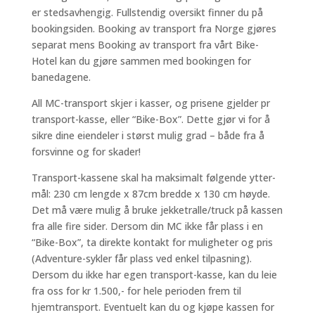
er stedsavhengig. Fullstendig oversikt finner du på
bookingsiden. Booking av transport fra Norge gjøres
separat mens Booking av transport fra vårt Bike-
Hotel kan du gjøre sammen med bookingen for
banedagene.
All MC-transport skjer i kasser, og prisene gjelder pr
transport-kasse, eller “Bike-Box”. Dette gjør vi for å
sikre dine eiendeler i størst mulig grad – både fra å
forsvinne og for skader!
Transport-kassene skal ha maksimalt følgende ytter-
mål: 230 cm lengde x 87cm bredde x 130 cm høyde.
Det må være mulig å bruke jekketralle/truck på kassen
fra alle fire sider. Dersom din MC ikke får plass i en
“Bike-Box”, ta direkte kontakt for muligheter og pris
(Adventure-sykler får plass ved enkel tilpasning).
Dersom du ikke har egen transport-kasse, kan du leie
fra oss for kr 1.500,- for hele perioden frem til
hjemtransport. Eventuelt kan du og kjøpe kassen for