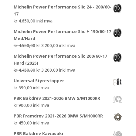
Michelin Power Performance Slic 24 - 200/60-
17
kr
4.650,00
inkl mva
Michelin Power Performance Slic + 190/60-17
Med/Hard
Opprinnelig
Nåværende
kr
4.550,00
kr
3.200,00
inkl mva
pris
pris
Michelin Power Performance Slic 200/60-17
var:
er:
Hard (2025)
kr 4.550,00.
kr 3.200,00.
Opprinnelig
Nåværende
kr
4.450,00
kr
3.200,00
inkl mva
pris
pris
Universal Styrestopper
var:
er:
kr
590,00
inkl mva
kr 4.450,00.
kr 3.200,00.
PBR Bakdrev 2021-2026 BMW S/M1000RR
kr
900,00
inkl mva
PBR Framdrev 2021-2026 BMW S/M1000RR
kr
450,00
inkl mva
PBR Bakdrev Kawasaki