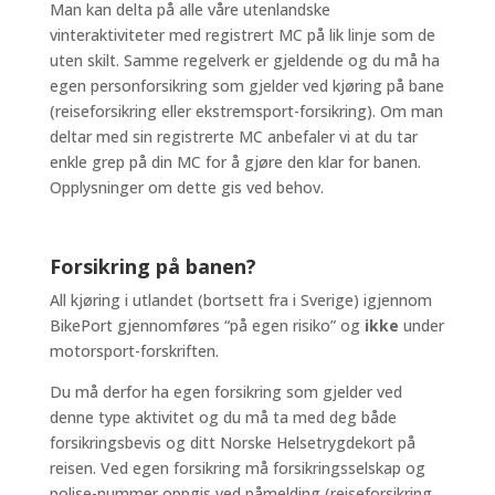
Man kan delta på alle våre utenlandske
vinteraktiviteter med registrert MC på lik linje som de
uten skilt. Samme regelverk er gjeldende og du må ha
egen personforsikring som gjelder ved kjøring på bane
(reiseforsikring eller ekstremsport-forsikring). Om man
deltar med sin registrerte MC anbefaler vi at du tar
enkle grep på din MC for å gjøre den klar for banen.
Opplysninger om dette gis ved behov.
Forsikring på banen?
All kjøring i utlandet (bortsett fra i Sverige) igjennom
BikePort gjennomføres “på egen risiko” og
ikke
under
motorsport-forskriften.
Du må derfor ha egen forsikring som gjelder ved
denne type aktivitet og du må ta med deg både
forsikringsbevis og ditt Norske Helsetrygdekort på
reisen. Ved egen forsikring må forsikringsselskap og
polise-nummer oppgis ved påmelding (reiseforsikring