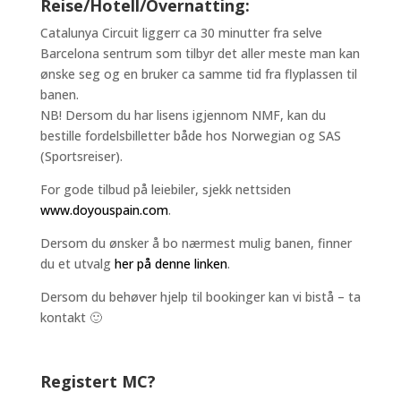
Reise/Hotell/Overnatting:
Catalunya Circuit liggerr ca 30 minutter fra selve
Barcelona sentrum som tilbyr det aller meste man kan
ønske seg og en bruker ca samme tid fra flyplassen til
banen.
NB! Dersom du har lisens igjennom NMF, kan du
bestille fordelsbilletter både hos Norwegian og SAS
(Sportsreiser).
For gode tilbud på leiebiler, sjekk nettsiden
www.doyouspain.com
.
Dersom du ønsker å bo nærmest mulig banen, finner
du et utvalg
her på denne linken
.
Dersom du behøver hjelp til bookinger kan vi bistå – ta
kontakt 🙂
Registert MC?