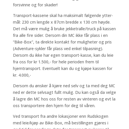
forsvinne og for skader!
Transport-kassene skal ha maksimalt følgende ytter-
mål: 230 cm lengde x 87cm bredde x 130 cm høyde.
Det må være mulig å bruke jekketralle/truck på kassen
fra alle fire sider. Dersom din MC ikke får plass i en
“Bike-Box”, ta direkte kontakt for muligheter og pris
(Adventure-sykler får plass ved enkel tilpasning).
Dersom du ikke har egen transport-kasse, kan du leie
fra oss for kr 1.500,- for hele perioden frem til
hjemtransport. Eventuelt kan du og kjøpe kassen for
kr. 4.000,-
Dersom du ønsker å kjøre ned selv og ta med deg MC
ned er dette selvsagt fullt mulig. Du kan også da velge
å lagre din MC hos oss for resten av vinteren og evt la
oss transportere den hjem for deg til våren.
Ved transport fra andre lokasjoner enn Rudskogen
med leie/kjøp av Bike-Box, må bestillingen gjøres i