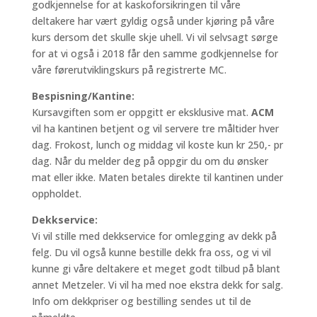
godkjennelse for at kaskoforsikringen til våre
deltakere har vært gyldig også under kjøring på våre
kurs dersom det skulle skje uhell. Vi vil selvsagt sørge
for at vi også i 2018 får den samme godkjennelse for
våre førerutviklingskurs på registrerte MC.
Bespisning/Kantine:
Kursavgiften som er oppgitt er eksklusive mat.
ACM
vil ha kantinen betjent og vil servere tre måltider hver
dag. Frokost, lunch og middag vil koste kun kr 250,- pr
dag. Når du melder deg på oppgir du om du ønsker
mat eller ikke. Maten betales direkte til kantinen under
oppholdet.
Dekkservice:
Vi vil stille med dekkservice for omlegging av dekk på
felg. Du vil også kunne bestille dekk fra oss, og vi vil
kunne gi våre deltakere et meget godt tilbud på blant
annet Metzeler. Vi vil ha med noe ekstra dekk for salg.
Info om dekkpriser og bestilling sendes ut til de