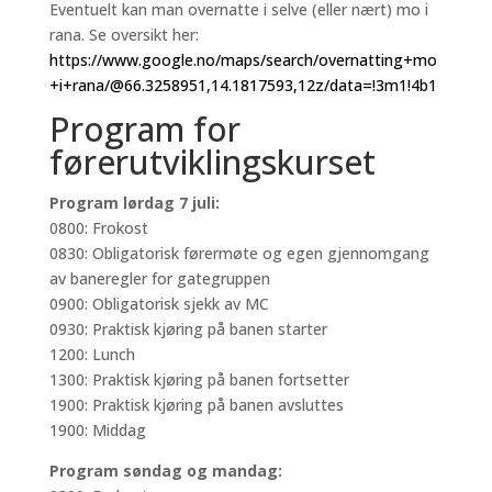
Eventuelt kan man overnatte i selve (eller nært) mo i
rana. Se oversikt her:
https://www.google.no/maps/search/overnatting+mo
+i+rana/@66.3258951,14.1817593,12z/data=!3m1!4b1
Program for
førerutviklingskurset
P
rogram lørdag 7 juli:
0800: Frokost
0830: Obligatorisk førermøte og egen gjennomgang
av baneregler for gategruppen
0900: Obligatorisk sjekk av MC
0930: Praktisk kjøring på banen starter
1200: Lunch
1300: Praktisk kjøring på banen fortsetter
1900: Praktisk kjøring på banen avsluttes
1900: Middag
Program søndag og mandag: