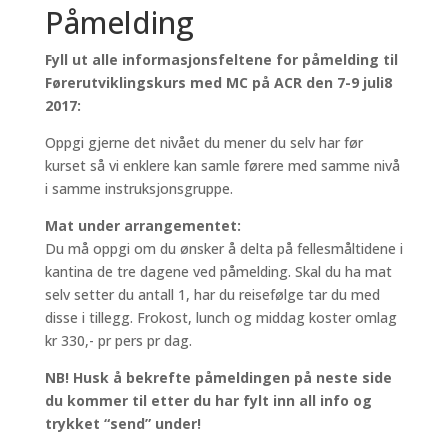
Påmelding
Fyll ut alle informasjonsfeltene for påmelding til
Førerutviklingskurs med MC på ACR den 7-9 juli8
2017:
Oppgi gjerne det nivået du mener du selv har før
kurset så vi enklere kan samle førere med samme nivå
i samme instruksjonsgruppe.
Mat under arrangementet:
Du må oppgi om du ønsker å delta på fellesmåltidene i
kantina de tre dagene ved påmelding. Skal du ha mat
selv setter du antall 1, har du reisefølge tar du med
disse i tillegg. Frokost, lunch og middag koster omlag
kr 330,- pr pers pr dag.
NB! Husk å bekrefte påmeldingen på neste side
du kommer til etter du har fylt inn all info og
trykket “send” under!