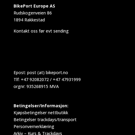
BikePort Europe AS
Rudskogenveien 86
1894 Rakkestad
Kontakt oss før evt sending
Epost:
post (at) bikeport.no
Tlf: +47 92082072 / +47 47931999
orgnr: 935268915 MVA
Betingelser/Informasjon:
Kjøpsbetingelser nettbutikk
Betingelser trackdays/transport
Personvernerklæring
Arkiv – Kurs & Trackdays