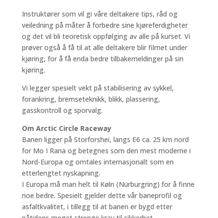
Instruktører som vil gi våre deltakere tips, råd og
veiledning på måter å forbedre sine kjøreferdigheter
og det vil bli teoretisk oppfølging av alle på kurset. Vi
prøver også å få til at alle deltakere blir filmet under
kjøring, for å få enda bedre tilbakemeldinger på sin
kjøring.
Vi legger spesielt vekt på stabilisering av sykkel,
forankring, bremseteknikk, blikk, plassering,
gasskontroll og sporvalg.
Om Arctic Circle Raceway
Banen ligger på Storforshei, langs E6 ca. 25 km nord
for Mo I Rana og betegnes som den mest moderne i
Nord-Europa og omtales internasjonalt som en
etterlengtet nyskapning.
I Europa må man helt til Køln (Nürburgring) for å finne
noe bedre. Spesielt gjelder dette vår baneprofil og
asfaltkvalitet, i tillegg til at banen er bygd etter
nåtidens meget strenge krav til sikkerhet.