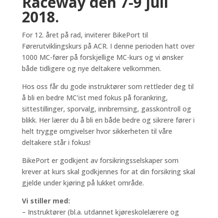
Raceway den 7-9 juli
2018.
For 12. året på rad, inviterer BikePort til
Førerutviklingskurs på ACR. I denne perioden hatt over
1000 MC-fører på forskjellige MC-kurs og vi ønsker
både tidligere og nye deltakere velkommen.
Hos oss får du gode instruktører som rettleder deg til
å bli en bedre MC’ist med fokus på forankring,
sittestillinger, sporvalg, innbremsing, gasskontroll og
blikk. Her lærer du å bli en både bedre og sikrere fører i
helt trygge omgivelser hvor sikkerheten til våre
deltakere står i fokus!
BikePort er godkjent av forsikringsselskaper som
krever at kurs skal godkjennes for at din forsikring skal
gjelde under kjøring på lukket område.
Vi stiller med:
– Instruktører (bl.a. utdannet kjøreskolelærere og