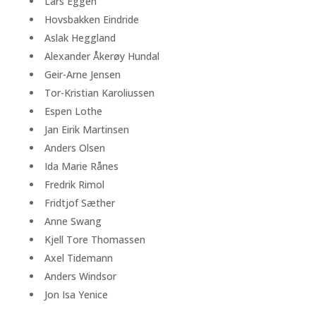
Lars Eggen
Hovsbakken Eindride
Aslak Heggland
Alexander Åkerøy Hundal
Geir-Arne Jensen
Tor-Kristian Karoliussen
Espen Lothe
Jan Eirik Martinsen
Anders Olsen
Ida Marie Rånes
Fredrik Rimol
Fridtjof Sæther
Anne Swang
Kjell Tore Thomassen
Axel Tidemann
Anders Windsor
Jon Isa Yenice