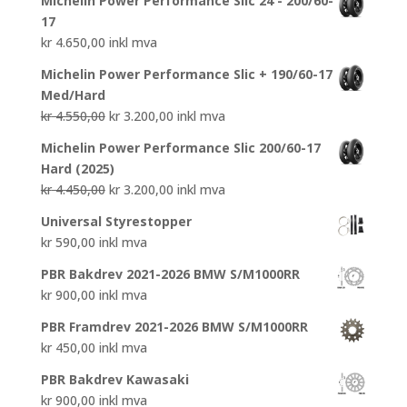
Michelin Power Performance Slic 24 - 200/60-
17
kr
4.650,00
inkl mva
Michelin Power Performance Slic + 190/60-17
Med/Hard
Opprinnelig
Nåværende
kr
4.550,00
kr
3.200,00
inkl mva
pris
pris
Michelin Power Performance Slic 200/60-17
var:
er:
Hard (2025)
kr 4.550,00.
kr 3.200,00.
Opprinnelig
Nåværende
kr
4.450,00
kr
3.200,00
inkl mva
pris
pris
Universal Styrestopper
var:
er:
kr
590,00
inkl mva
kr 4.450,00.
kr 3.200,00.
PBR Bakdrev 2021-2026 BMW S/M1000RR
kr
900,00
inkl mva
PBR Framdrev 2021-2026 BMW S/M1000RR
kr
450,00
inkl mva
PBR Bakdrev Kawasaki
kr
900,00
inkl mva