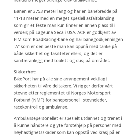
Banen er 3753 meter lang og har en banebredde på
11-13 meter med en meget spesiell asfaltblanding
som gir et feste man kun finner en annen plass til i
verden; på Lageuna Seca i USA. ACR er godkjent av
FIM som RoadRacing-bane og har banegodkjenningen
“A” som er den beste man kan oppnå med tanke på
både sikkerhet og fasiliteter ellers, og det er
sanitæranlegg med toalett og dusj på området.
Sikkerhet:
BikePort har på alle sine arrangement vektlagt
sikkerheten til våre deltakere. Vi rigger derfor vårt
stevne etter reglementet til Norges Motorsport
Forbund (NMF) for banepersonell, stevneleder,
racekontroll og ambulanse.
Ambulansepersonellet er spesielt utdannet og trenet i
å kunne håndtere og yte førstehjelp på personer med
høyhastighetsskader som kan oppstå ved krasj på en