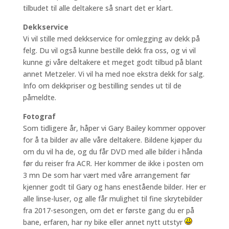
tilbudet til alle deltakere så snart det er klart.
Dekkservice
Vi vil stille med dekkservice for omlegging av dekk på
felg. Du vil også kunne bestille dekk fra oss, og vi vil
kunne gi våre deltakere et meget godt tilbud på blant
annet Metzeler. Vi vil ha med noe ekstra dekk for salg.
Info om dekkpriser og bestilling sendes ut til de
påmeldte.
Fotograf
Som tidligere år, håper vi Gary Bailey kommer oppover
for å ta bilder av alle våre deltakere. Bildene kjøper du
om du vil ha de, og du får DVD med alle bilder i hånda
før du reiser fra ACR. Her kommer de ikke i posten om
3 mn De som har vært med våre arrangement før
kjenner godt til Gary og hans enestående bilder. Her er
alle linse-luser, og alle får mulighet til fine skrytebilder
fra 2017-sesongen, om det er første gang du er på
bane, erfaren, har ny bike eller annet nytt utstyr