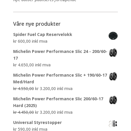
Våre nye produkter
Spider Fuel Cap Reservelokk
kr
600,00
inkl mva
Michelin Power Performance Slic 24 - 200/60-
17
kr
4.650,00
inkl mva
Michelin Power Performance Slic + 190/60-17
Med/Hard
Opprinnelig
Nåværende
kr
4.550,00
kr
3.200,00
inkl mva
pris
pris
Michelin Power Performance Slic 200/60-17
var:
er:
Hard (2025)
kr 4.550,00.
kr 3.200,00.
Opprinnelig
Nåværende
kr
4.450,00
kr
3.200,00
inkl mva
pris
pris
Universal Styrestopper
var:
er:
kr
590,00
inkl mva