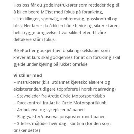
Hos oss får du gode instruktører som rettleder deg til
å bli en bedre MC’ist med fokus på forankring,
sittestillinger, sporvalg, innbremsing, gasskontroll og
blikk. Her lærer du å bli en både bedre og sikrere fører i
helt trygge omgivelser hvor sikkerheten til våre
deltakere står i fokus!
BikePort er godkjent av forsikringsselskaper som
krever at kurs skal godkjennes for at din forsikring skal
gjelde under kjøring på lukket område.
Vi stiller med
– Instruktører (bl.a. utdannet kjøreskolelærere og
eksisterende/tidligere toppførere i norsk roadracing)
– Stevneleder fra Arctic Circle Motorsportklubb
– Racekontroll fra Arctic Circle Motorsportklubb
– Ambulanse og sykepleier på banen
– Flaggvakter/observasjonsposter rundt banen
– 3 felles måltider hver dag i kantina (for den som
ønsker dette)