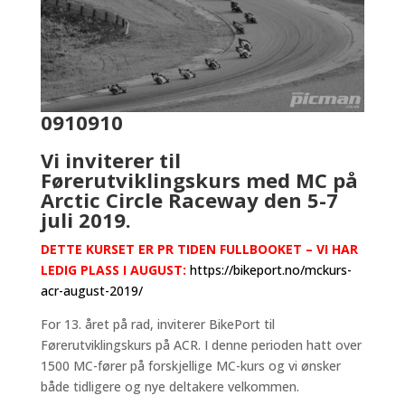
0910910
Vi inviterer til
Førerutviklingskurs med MC på
Arctic Circle Raceway den 5-7
juli 2019.
DETTE KURSET ER PR TIDEN FULLBOOKET – VI HAR
LEDIG PLASS I AUGUST:
https://bikeport.no/mckurs-
acr-august-2019/
For 13. året på rad, inviterer BikePort til
Førerutviklingskurs på ACR. I denne perioden hatt over
1500 MC-fører på forskjellige MC-kurs og vi ønsker
både tidligere og nye deltakere velkommen.