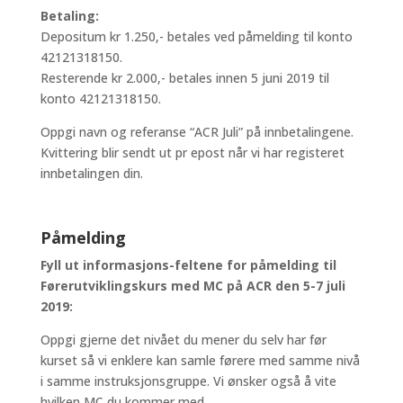
Betaling:
Depositum kr 1.250,- betales ved påmelding til konto
42121318150.
Resterende kr 2.000,- betales innen 5 juni 2019 til
konto 42121318150.
Oppgi navn og referanse “ACR Juli” på innbetalingene.
Kvittering blir sendt ut pr epost når vi har registeret
innbetalingen din.
Påmelding
Fyll ut informasjons-feltene for påmelding til
Førerutviklingskurs med MC på ACR den 5-7 juli
2019:
Oppgi gjerne det nivået du mener du selv har før
kurset så vi enklere kan samle førere med samme nivå
i samme instruksjonsgruppe. Vi ønsker også å vite
hvilken MC du kommer med.