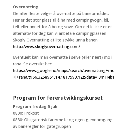
Overnatting
De aller fleste velger å overnatte på baneområdet.
Her er det stor plass til å ha med campingvogn, bil,
telt eller annet for å bo og sove. Om dette ikke er et
alternativ for deg kan vi anbefale campingplassen
Skogly Overnatting et lite stykke unna banen:
http://www.skoglyovernatting.com/
Eventuelt kan man overnatte i selve (eller nært) mo i
rana. Se oversikt her:
https://www.google.no/maps/search/overnatting+mo
+i+rana/@66.3258951,14.1817593,12z/data=!3m1!4b1
Program for førerutviklingskurset
P
rogram fredag 5 juli
0800: Frokost
0830: Obligatorisk førermøte og egen gjennomgang
av baneregler for gategruppen