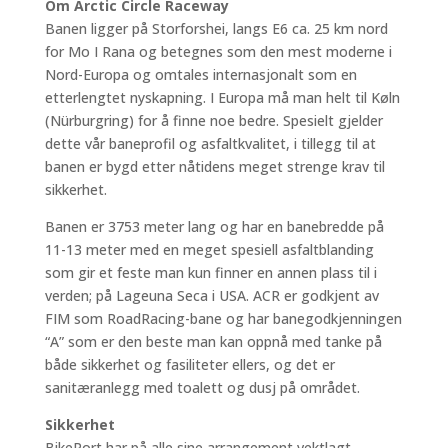
Om Arctic Circle Raceway
Banen ligger på Storforshei, langs E6 ca. 25 km nord
for Mo I Rana og betegnes som den mest moderne i
Nord-Europa og omtales internasjonalt som en
etterlengtet nyskapning. I Europa må man helt til Køln
(Nürburgring) for å finne noe bedre. Spesielt gjelder
dette vår baneprofil og asfaltkvalitet, i tillegg til at
banen er bygd etter nåtidens meget strenge krav til
sikkerhet.
Banen er 3753 meter lang og har en banebredde på
11-13 meter med en meget spesiell asfaltblanding
som gir et feste man kun finner en annen plass til i
verden; på Lageuna Seca i USA. ACR er godkjent av
FIM som RoadRacing-bane og har banegodkjenningen
“A” som er den beste man kan oppnå med tanke på
både sikkerhet og fasiliteter ellers, og det er
sanitæranlegg med toalett og dusj på området.
Sikkerhet
BikePort har på alle sine arrangement vektlagt