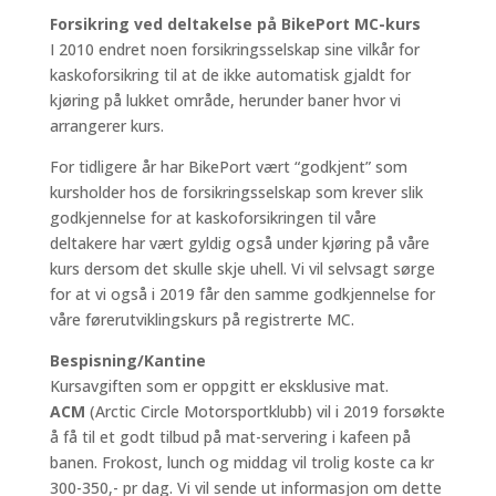
Forsikring ved deltakelse på BikePort MC-kurs
I 2010 endret noen forsikringsselskap sine vilkår for
kaskoforsikring til at de ikke automatisk gjaldt for
kjøring på lukket område, herunder baner hvor vi
arrangerer kurs.
For tidligere år har BikePort vært “godkjent” som
kursholder hos de forsikringsselskap som krever slik
godkjennelse for at kaskoforsikringen til våre
deltakere har vært gyldig også under kjøring på våre
kurs dersom det skulle skje uhell. Vi vil selvsagt sørge
for at vi også i 2019 får den samme godkjennelse for
våre førerutviklingskurs på registrerte MC.
Bespisning/Kantine
Kursavgiften som er oppgitt er eksklusive mat.
ACM
(Arctic Circle Motorsportklubb) vil i 2019 forsøkte
å få til et godt tilbud på mat-servering i kafeen på
banen. Frokost, lunch og middag vil trolig koste ca kr
300-350,- pr dag. Vi vil sende ut informasjon om dette