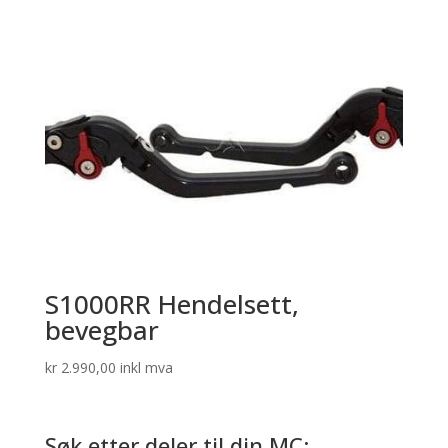
S1000RR Hendelsett,
bevegbar
kr
2.990,00
inkl mva
Søk etter deler til din MC: