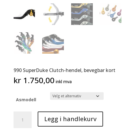
990 SuperDuke Clutch-hendel, bevegbar kort
kr
1.750,00
inkl mva
Asmodell
990
Legg i handlekurv
SuperDuke
Clutch-