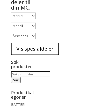
deler til
din MC:
Søk i
produkter
Søk
etter:
Søk
Produktkat
egorier
BATTERI