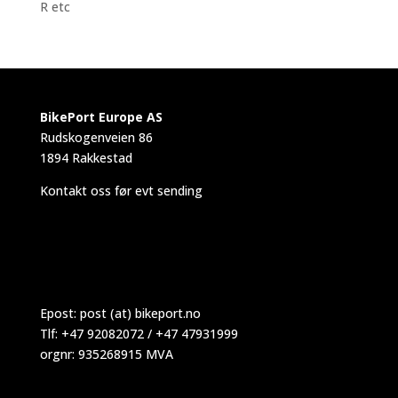
R etc
BikePort Europe AS
Rudskogenveien 86
1894 Rakkestad
Kontakt oss før evt sending
Epost:
post (at) bikeport.no
Tlf: +47 92082072 / +47 47931999
orgnr: 935268915 MVA