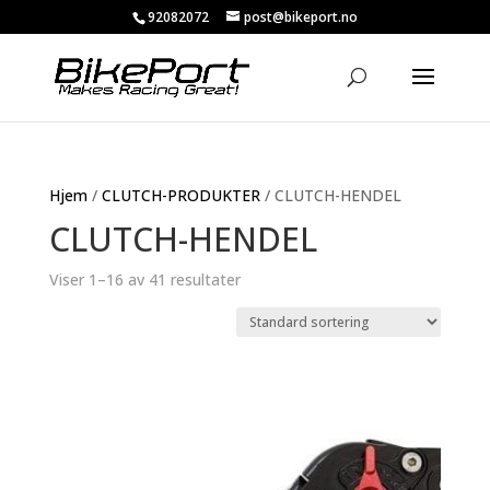
92082072
post@bikeport.no
Hjem
/
CLUTCH-PRODUKTER
/ CLUTCH-HENDEL
CLUTCH-HENDEL
Viser 1–16 av 41 resultater