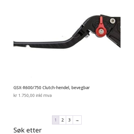
GSX-R600/750 Clutch-hendel, bevegbar
kr
1.750,00
inkl mva
1
2
3
→
Søk etter