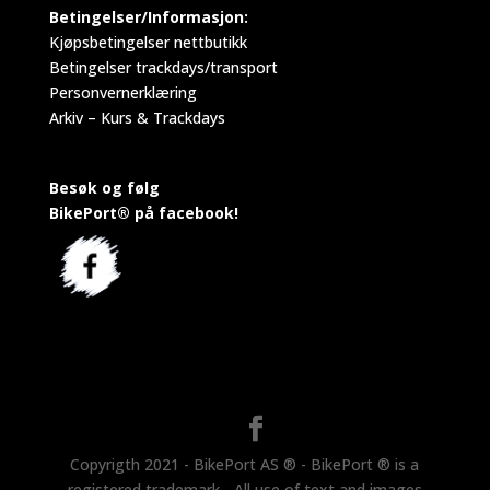
Betingelser/Informasjon:
Kjøpsbetingelser nettbutikk
Betingelser trackdays/transport
Personvernerklæring
Arkiv – Kurs & Trackdays
Besøk og følg
BikePort® på facebook!
Copyrigth 2021 - BikePort AS ® - BikePort ® is a
registered trademark - All use of text and images