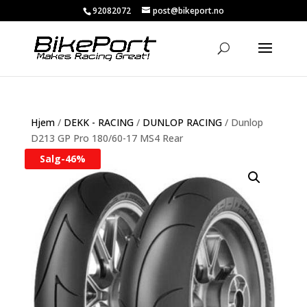
92082072
post@bikeport.no
Hjem
/
DEKK - RACING
/
DUNLOP RACING
/ Dunlop
D213 GP Pro 180/60-17 MS4 Rear
Salg-
46%