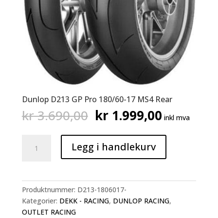
Dunlop D213 GP Pro 180/60-17 MS4 Rear
Opprinnelig
Nåværen
kr
3.690,00
kr
1.999,00
inkl mva
pris
pris
var:
er:
Dunlop
kr 3.690,00.
kr 1.999,
Legg i handlekurv
D213
GP
Pro
180/60-
Produktnummer:
D213-1806017-
17
Kategorier:
DEKK - RACING
,
DUNLOP RACING
,
MS4
OUTLET RACING