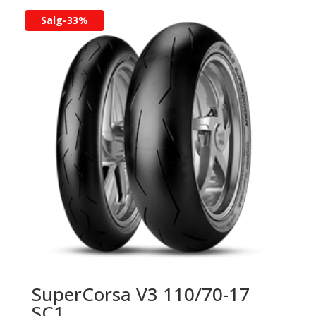
Salg-
33%
SuperCorsa V3 110/70-17
SC1