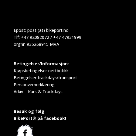
Epost:
post (at) bikeport.no
Tlf: +47 92082072 / +47 47931999
orgnr: 935268915 MVA
Betingelser/Informasjon:
Kjøpsbetingelser nettbutikk
Betingelser trackdays/transport
Personvernerklæring
Arkiv – Kurs & Trackdays
Besøk og følg
BikePort® på facebook!