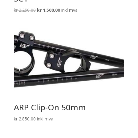
Opprinnelig
Nåværende
kr
2.250,00
kr
1.500,00
inkl mva
pris
pris
var:
er:
kr 2.250,00.
kr 1.500,00.
ARP Clip-On 50mm
kr
2.850,00
inkl mva