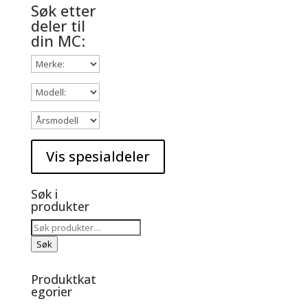
Søk etter
deler til
din MC:
Søk i
produkter
Søk
etter:
Søk
Produktkat
egorier