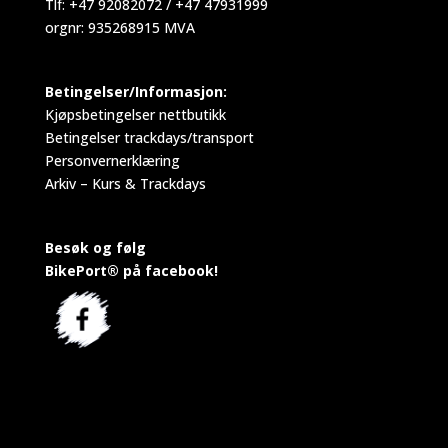
Tlf: +47 92082072 / +47 47931999
orgnr: 935268915 MVA
Betingelser/Informasjon:
Kjøpsbetingelser nettbutikk
Betingelser trackdays/transport
Personvernerklæring
Arkiv – Kurs & Trackdays
Besøk og følg
BikePort® på facebook!