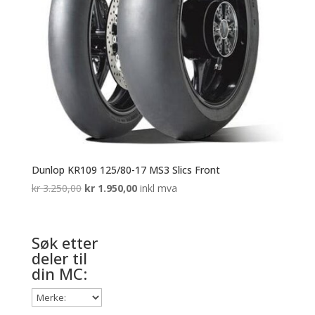
Dunlop KR109 125/80-17 MS3 Slics Front
Opprinnelig
Nåværende
kr
3.250,00
kr
1.950,00
inkl mva
pris
pris
var:
er:
kr 3.250,00.
kr 1.950,00.
Søk etter
deler til
din MC: