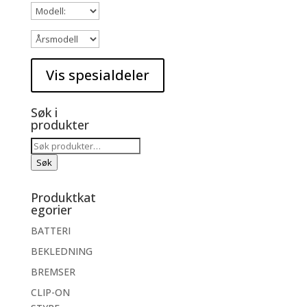
Søk i
produkter
Søk
etter:
Søk
Produktkat
egorier
BATTERI
BEKLEDNING
BREMSER
CLIP-ON