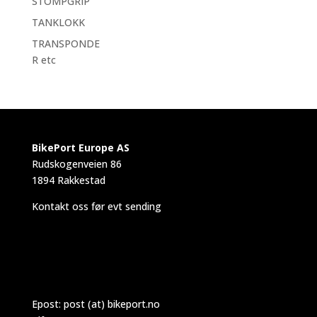
STOMPGRIP
TANKLOKK
TRANSPONDE
R etc
BikePort Europe AS
Rudskogenveien 86
1894 Rakkestad
Kontakt oss før evt sending
Epost:
post (at) bikeport.no