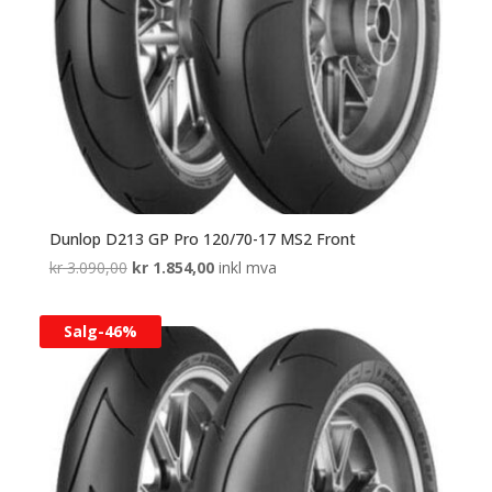
Dunlop D213 GP Pro 120/70-17 MS2 Front
Opprinnelig
Nåværende
kr
3.090,00
kr
1.854,00
inkl mva
pris
pris
var:
er:
Salg-
46%
kr 3.090,00.
kr 1.854,00.