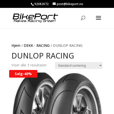
92082072
post@bikeport.no
Hjem
/
DEKK - RACING
/ DUNLOP RACING
DUNLOP RACING
Viser alle 3 resultater
Salg-
40%