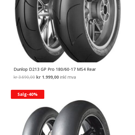
Dunlop D213 GP Pro 180/60-17 MS4 Rear
Opprinnelig
Nåværende
kr
3.690,00
kr
1.999,00
inkl mva
pris
pris
var:
er:
Salg-
40%
kr 3.690,00.
kr 1.999,00.