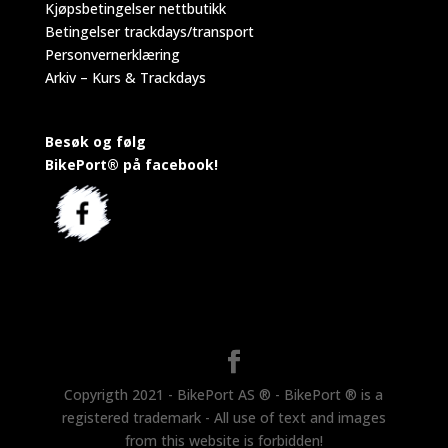
Kjøpsbetingelser nettbutikk
Betingelser trackdays/transport
Personvernerklæring
Arkiv – Kurs & Trackdays
Besøk og følg
BikePort® på facebook!
Copyrigth 2021 - BikePort AS ® - BikePort ® is a
registered trademark - All use of text and images
from this website is forbidden!