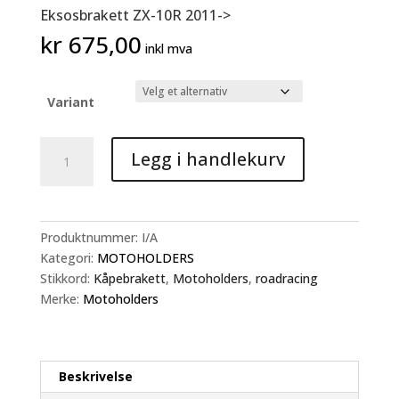
Eksosbrakett ZX-10R 2011->
kr
675,00
inkl mva
Variant
Eksosbrakett
Legg i handlekurv
ZX-
10R
2011-
>
Produktnummer:
I/A
antall
Kategori:
MOTOHOLDERS
Stikkord:
Kåpebrakett
,
Motoholders
,
roadracing
Merke:
Motoholders
Beskrivelse