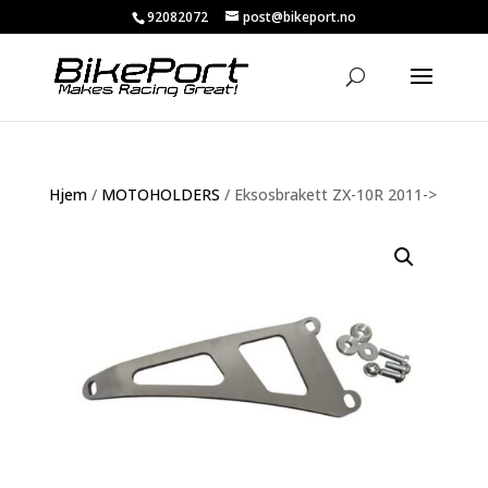
92082072
post@bikeport.no
Hjem
/
MOTOHOLDERS
/ Eksosbrakett ZX-10R 2011->