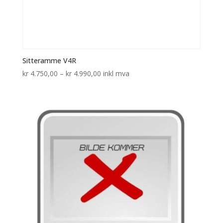
Sitteramme V4R
Prisområde:
kr
4.750,00
–
kr
4.990,00
inkl mva
kr 4.750,00
til
kr 4.990,00