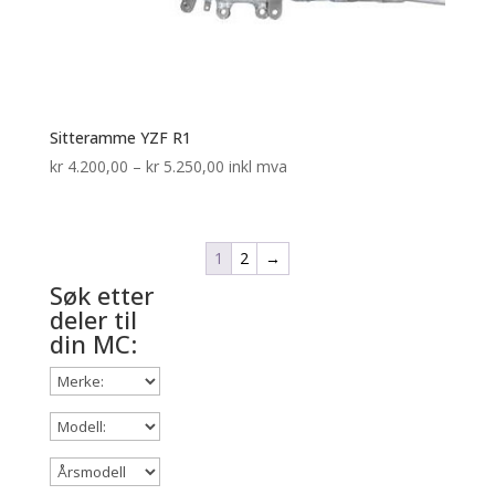
Sitteramme YZF R1
Prisområde:
kr
4.200,00
–
kr
5.250,00
inkl mva
kr 4.200,00
til
kr 5.250,00
1
2
→
Søk etter
deler til
din MC: