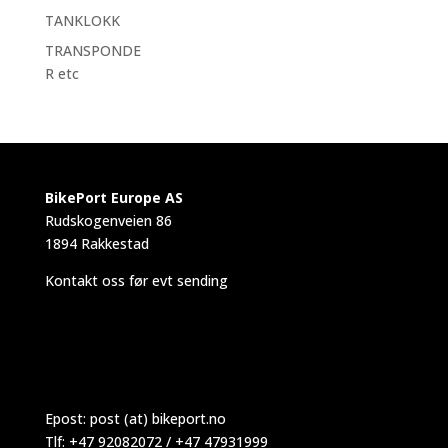
TANKLOKK
TRANSPONDE
R etc
BikePort Europe AS
Rudskogenveien 86
1894 Rakkestad
Kontakt oss før evt sending
Epost:
post (at) bikeport.no
Tlf: +47 92082072 / +47 47931999