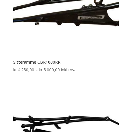
Sitteramme CBR1000RR
Prisområde:
kr
4.250,00
–
kr
5.000,00
inkl mva
kr 4.250,00
til
kr 5.000,00