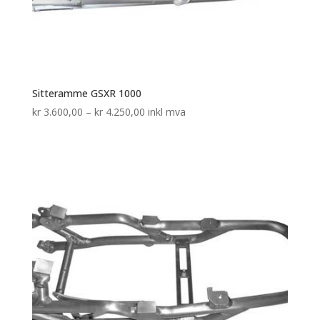
Sitteramme GSXR 1000
Prisområde:
kr
3.600,00
–
kr
4.250,00
inkl mva
kr 3.600,00
til
kr 4.250,00