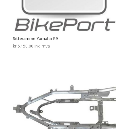
Sitteramme Yamaha R9
kr
5.150,00
inkl mva