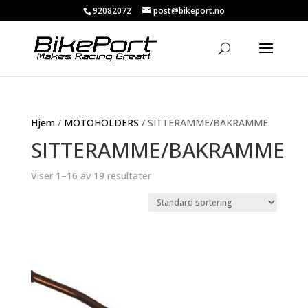
92082072
post@bikeport.no
Hjem
/
MOTOHOLDERS
/ SITTERAMME/BAKRAMME
SITTERAMME/BAKRAMME
Viser 1–16 av 19 resultater