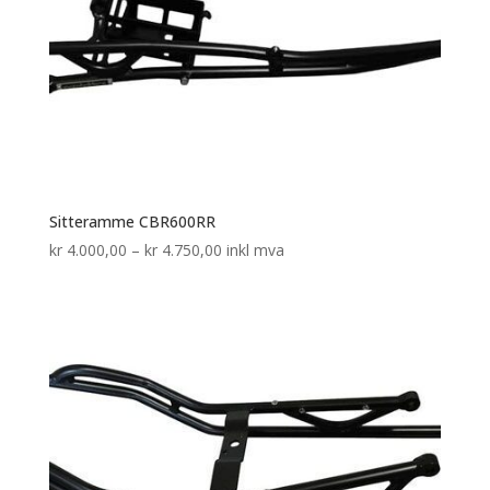
Sitteramme CBR600RR
Prisområde:
kr
4.000,00
–
kr
4.750,00
inkl mva
kr 4.000,00
til
kr 4.750,00