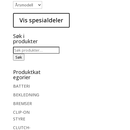
Søk i
produkter
Søk
etter:
Søk
Produktkat
egorier
BATTERI
BEKLEDNING
BREMSER
CLIP-ON
STYRE
CLUTCH-