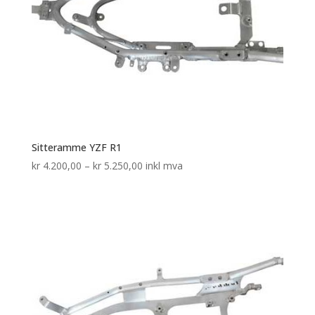
Sitteramme YZF R1
Prisområde:
kr
4.200,00
–
kr
5.250,00
inkl mva
kr 4.200,00
til
kr 5.250,00