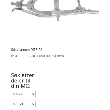
Sitteramme YZF R6
Prisområde:
kr
4.000,00
–
kr
4.650,00
inkl mva
kr 4.000,00
til
kr 4.650,00
Søk etter
deler til
din MC: