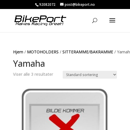
92082072
post@bikeport.no
Hjem
/
MOTOHOLDERS
/
SITTERAMME/BAKRAMME
/ Yamah
Yamaha
Viser alle 3 resultater