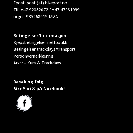
Epost:
post (at) bikeport.no
Tlf: +47 92082072 / +47 47931999
orgnr: 935268915 MVA
Betingelser/Informasjon:
Kjøpsbetingelser nettbutikk
Betingelser trackdays/transport
Personvernerklæring
Arkiv – Kurs & Trackdays
Besøk og følg
BikePort® på facebook!