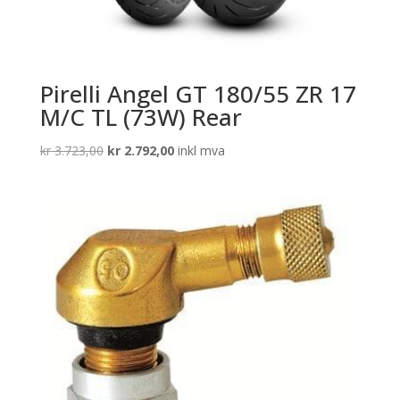
Pirelli Angel GT 180/55 ZR 17
M/C TL (73W) Rear
Opprinnelig
Nåværende
kr
3.723,00
kr
2.792,00
inkl mva
pris
pris
var:
er:
kr 3.723,00.
kr 2.792,00.