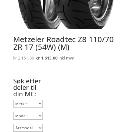
Metzeler Roadtec Z8 110/70
ZR 17 (54W) (M)
Opprinnelig
Nåværende
kr
2.151,00
kr
1.613,00
inkl mva
pris
pris
var:
er:
kr 2.151,00.
kr 1.613,00.
Søk etter
deler til
din MC: