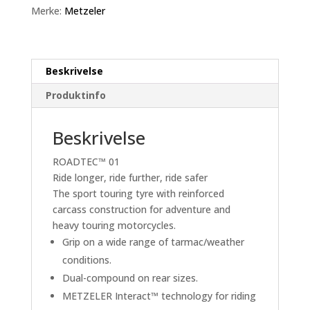
TL
Merke:
Metzeler
(HWM)
antall
Beskrivelse
Produktinfo
Beskrivelse
ROADTEC™ 01
Ride longer, ride further, ride safer
The sport touring tyre with reinforced
carcass construction for adventure and
heavy touring motorcycles.
Grip on a wide range of tarmac/weather
conditions.
Dual-compound on rear sizes.
METZELER Interact™ technology for riding