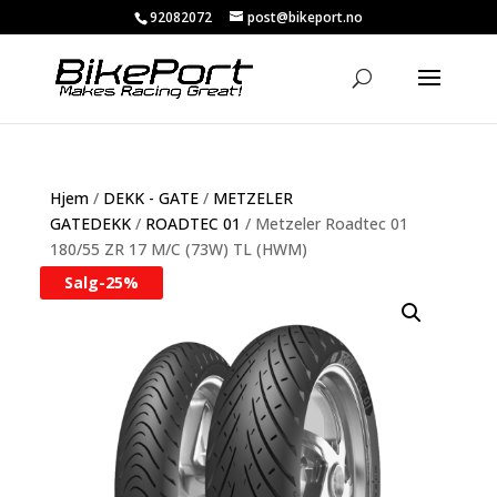
92082072
post@bikeport.no
Hjem
/
DEKK - GATE
/
METZELER
GATEDEKK
/
ROADTEC 01
/ Metzeler Roadtec 01
180/55 ZR 17 M/C (73W) TL (HWM)
Salg-
25%