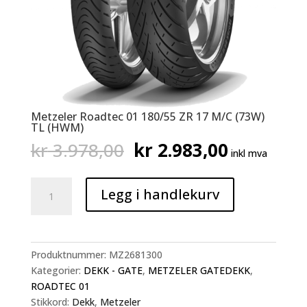
Metzeler Roadtec 01 180/55 ZR 17 M/C (73W)
TL (HWM)
Opprinnelig
Nåværen
kr
3.978,00
kr
2.983,00
inkl mva
pris
pris
var:
er:
Metzeler
kr 3.978,00.
kr 2.983,
Legg i handlekurv
Roadtec
01
180/55
ZR
Produktnummer:
MZ2681300
17
Kategorier:
DEKK - GATE
,
METZELER GATEDEKK
,
M/C
ROADTEC 01
(73W)
Stikkord:
Dekk
,
Metzeler