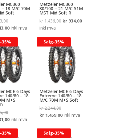
ler MC360
Metzeler MC360
0 – 18 M/C 70M
80/100 – 21 M/C 51M
id Soft
MST Mid Soft R
Opprinnelig
Opprinnelig
Nåværende
3,00
kr
1.436,00
kr
934,00
pris
Nåværende
pris
pris
43,00
inkl mva
inkl mva
var:
pris
var:
er:
-
35%
Salg-
35%
kr 1.913,00.
er:
kr 1.436,00.
kr 934,00.
kr 1.243,00.
ler MCE 6 Days
Metzeler MCE 6 Days
e 140/80 – 18
Extreme 140/80 – 18
0M M+S
M/C 70M M+S Soft
um
Opprinnelig
kr
2.244,00
Opprinnelig
5,00
pris
Nåværende
kr
1.459,00
inkl mva
pris
Nåværende
81,00
inkl mva
var:
pris
var:
pris
kr 2.244,00.
er:
-
35%
Salg-
35%
kr 2.125,00.
er:
kr 1.459,00.