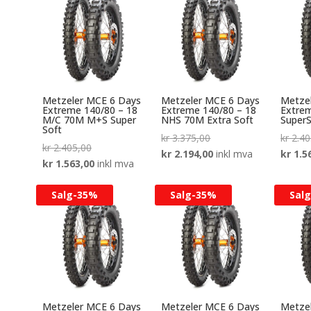
kr 1.354,00.
Metzeler MCE 6 Days
Metzeler MCE 6 Days
Metze
Extreme 140/80 – 18
Extreme 140/80 – 18
Extrem
M/C 70M M+S Super
NHS 70M Extra Soft
SuperS
Soft
Opprinnelig
kr
3.375,00
kr
2.40
Opprinnelig
kr
2.405,00
pris
Nåværende
kr
2.194,00
inkl mva
kr
1.5
pris
Nåværende
kr
1.563,00
inkl mva
var:
pris
var:
pris
kr 3.375,00.
er:
Salg-
35%
Salg-
35%
Salg
kr 2.405,00.
er:
kr 2.194,00.
kr 1.563,00.
Metzeler MCE 6 Days
Metzeler MCE 6 Days
Metze