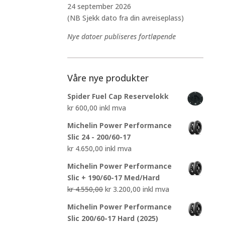
24 september 2026
(NB Sjekk dato fra din avreiseplass)
Nye datoer publiseres fortløpende
Våre nye produkter
Spider Fuel Cap Reservelokk
kr
600,00
inkl mva
Michelin Power Performance
Slic 24 - 200/60-17
kr
4.650,00
inkl mva
Michelin Power Performance
Slic + 190/60-17 Med/Hard
Opprinnelig
Nåværende
kr
4.550,00
kr
3.200,00
inkl mva
pris
pris
Michelin Power Performance
var:
er:
Slic 200/60-17 Hard (2025)
kr 4.550,00.
kr 3.200,00.