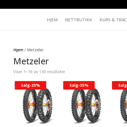
HJEM
NETTBUTIKK
KURS & TRA
Hjem
/ Metzeler
Metzeler
Viser 1–16 av 130 resultater
Salg-
35%
Salg-
35%
Salg