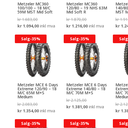
Metzeler MC360
Metzeler MC360
Metze
100/100 – 18 M/C
120/80 – 19 NHS 63M
140/8
59M MST Mid Soft
Mid Soft R
MST M
Opprinnelig
Opprinnelig
kr
1.683,00
kr
1.870,00
kr
1.91
pris
Nåværende
pris
Nåværende
kr
1.094,00
inkl mva
kr
1.216,00
inkl mva
kr
1.2
var:
pris
var:
pris
Salg-
35%
Salg-
35%
Salg
kr 1.683,00.
er:
kr 1.870,00.
er:
kr 1.094,00.
kr 1.216,00.
Metzeler MCE 6 Days
Metzeler MCE 6 Days
Metze
Extreme 120/90 – 18
Extreme 140/80 – 18
Extrem
M/C 65M M+S
M/C 70M M+S
M/C 7
Medium
Medi
Opprinnelig
kr
2.125,00
Opprinnelig
kr
2.083,00
kr
2.12
pris
Nåværende
kr
1.381,00
inkl mva
pris
Nåværende
kr
1.354,00
inkl mva
kr
1.3
var:
pris
var:
pris
kr 2.125,00.
er:
Salg-
35%
Salg-
35%
Salg
kr 2.083,00.
er:
kr 1.381,00.