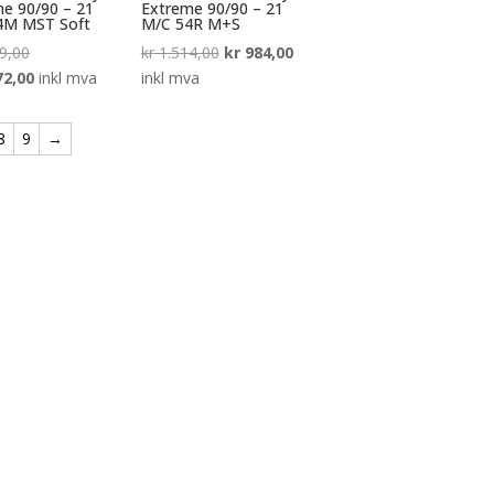
e 90/90 – 21
Extreme 90/90 – 21
4M MST Soft
M/C 54R M+S
Opprinnelig
Opprinnelig
Nåværende
9,00
kr
1.514,00
kr
984,00
pris
Nåværende
pris
pris
72,00
inkl mva
inkl mva
var:
pris
var:
er:
kr 1.649,00.
er:
kr 1.514,00.
kr 984,00.
8
9
→
kr 1.072,00.