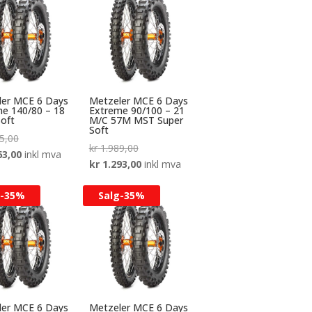
kr 1.381,00.
ler MCE 6 Days
Metzeler MCE 6 Days
e 140/80 – 18
Extreme 90/100 – 21
oft
M/C 57M MST Super
Soft
Opprinnelig
5,00
Opprinnelig
kr
1.989,00
pris
Nåværende
63,00
inkl mva
pris
Nåværende
kr
1.293,00
inkl mva
var:
pris
var:
pris
kr 2.405,00.
er:
-
35%
Salg-
35%
kr 1.989,00.
er:
kr 1.563,00.
kr 1.293,00.
ler MCE 6 Days
Metzeler MCE 6 Days