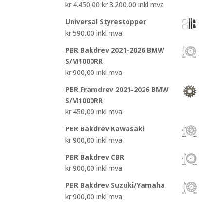
Opprinnelig
Nåværende
kr
4.450,00
kr
3.200,00
inkl mva
pris
pris
Universal Styrestopper
var:
er:
kr
590,00
inkl mva
kr 4.450,00.
kr 3.200,00.
PBR Bakdrev 2021-2026 BMW
S/M1000RR
kr
900,00
inkl mva
PBR Framdrev 2021-2026 BMW
S/M1000RR
kr
450,00
inkl mva
PBR Bakdrev Kawasaki
kr
900,00
inkl mva
PBR Bakdrev CBR
kr
900,00
inkl mva
PBR Bakdrev Suzuki/Yamaha
kr
900,00
inkl mva