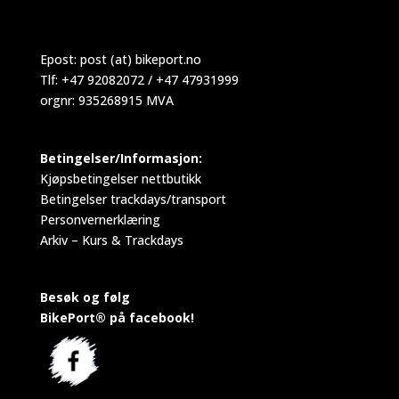
Epost:
post (at) bikeport.no
Tlf: +47 92082072 / +47 47931999
orgnr: 935268915 MVA
Betingelser/Informasjon:
Kjøpsbetingelser nettbutikk
Betingelser trackdays/transport
Personvernerklæring
Arkiv – Kurs & Trackdays
Besøk og følg
BikePort® på facebook!