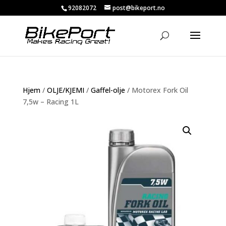
92082072
post@bikeport.no
Hjem
/
OLJE/KJEMI
/
Gaffel-olje
/ Motorex Fork Oil
7,5w – Racing 1L