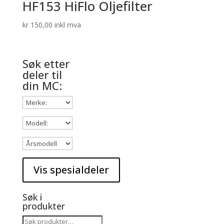
HF153 HiFlo Oljefilter
kr
150,00
inkl mva
Søk etter
deler til
din MC:
Søk i
produkter
Søk