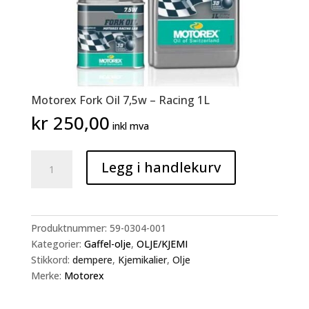
Motorex Fork Oil 7,5w – Racing 1L
kr
250,00
inkl mva
Motorex
Legg i handlekurv
Fork
Oil
7,5w
-
Produktnummer:
59-0304-001
Racing
Kategorier:
Gaffel-olje
,
OLJE/KJEMI
1L
Stikkord:
dempere
,
Kjemikalier
,
Olje
antall
Merke:
Motorex