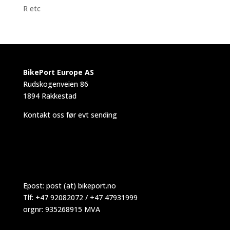
R etc
BikePort Europe AS
Rudskogenveien 86
1894 Rakkestad
Kontakt oss før evt sending
Epost:
post (at) bikeport.no
Tlf: +47 92082072 / +47 47931999
orgnr: 935268915 MVA