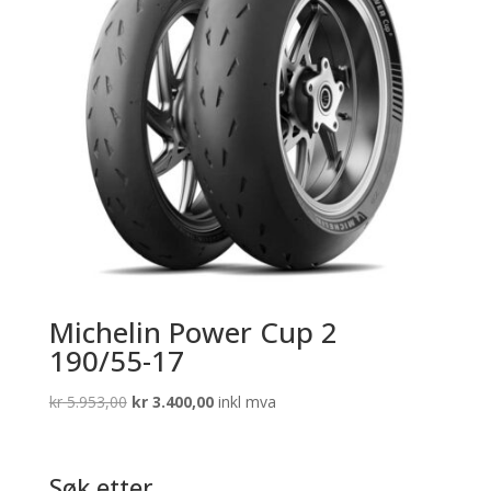
Michelin Power Cup 2
190/55-17
Opprinnelig
Nåværende
kr
5.953,00
kr
3.400,00
inkl mva
pris
pris
var:
er:
kr 5.953,00.
kr 3.400,00.
Søk etter