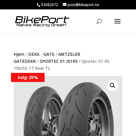
92082072
post@bikeport.no
Hjem
/
DEKK - GATE
/
METZELER
GATEDEKK
/
SPORTEC 01 /01RS
/ Sportec 01 RS
190/55-17 Rear TL
Salg-
25%