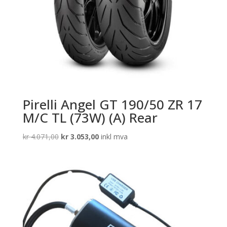
Pirelli Angel GT 190/50 ZR 17
M/C TL (73W) (A) Rear
Opprinnelig
Nåværende
kr
4.071,00
kr
3.053,00
inkl mva
pris
pris
var:
er:
kr 4.071,00.
kr 3.053,00.