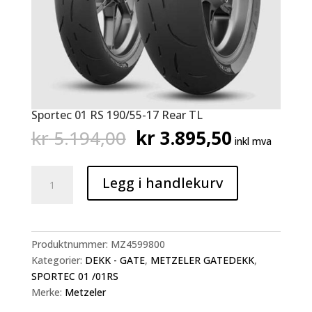
Sportec 01 RS 190/55-17 Rear TL
Opprinnelig
Nåværen
kr
5.194,00
kr
3.895,50
inkl mva
pris
pris
var:
er:
Sportec
kr 5.194,00.
kr 3.895,
Legg i handlekurv
01
RS
190/55-
17
Produktnummer:
MZ4599800
Rear
Kategorier:
DEKK - GATE
,
METZELER GATEDEKK
,
TL
SPORTEC 01 /01RS
antall
Merke:
Metzeler