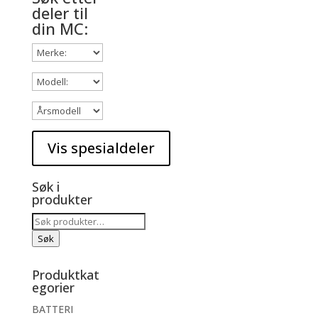
deler til
din MC:
Søk i
produkter
Søk
etter:
Søk
Produktkat
egorier
BATTERI