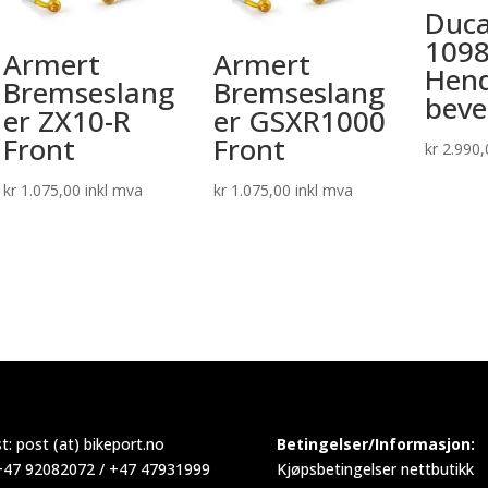
Duca
1098
Armert
Armert
Hend
Bremseslang
Bremseslang
beve
er ZX10-R
er GSXR1000
Front
Front
kr
2.990,
kr
1.075,00
inkl mva
kr
1.075,00
inkl mva
t:
post (at) bikeport.no
Betingelser/Informasjon:
 +47 92082072 / +47 47931999
Kjøpsbetingelser nettbutikk