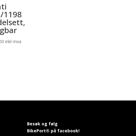
ti
/1198
elsett,
gbar
00
inkl mva
Besøk og følg
BikePort® på facebook!