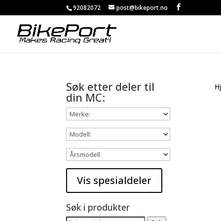
92082072
post@bikeport.no
Søk etter deler til
H
din MC:
Søk i produkter