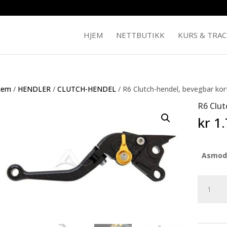
HJEM
NETTBUTIKK
KURS & TRA
jem
/
HENDLER
/
CLUTCH-HENDEL
/ R6 Clutch-hendel, bevegbar kor
R6 Clut
kr
1.
Asmod
R6
Clutch-
hendel,
bevegba