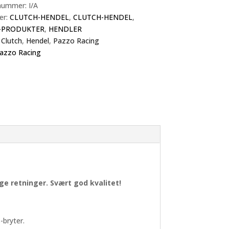
nummer:
I/A
er:
CLUTCH-HENDEL
,
CLUTCH-HENDEL
,
-PRODUKTER
,
HENDLER
:
Clutch
,
Hendel
,
Pazzo Racing
azzo Racing
ge retninger. Svært god kvalitet!
-bryter.