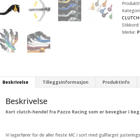
kort
Produkt
antall
Kategori
CLUTCH
Stikkord
Merke:
P
Beskrivelse
Tilleggsinformasjon
Produktinfo
Beskrivelse
Kort clutch-hendel fra Pazzo Racing som er bevegbar i beg
Vi lagerfører for de aller fleste MC i sort med gullfarget justerings