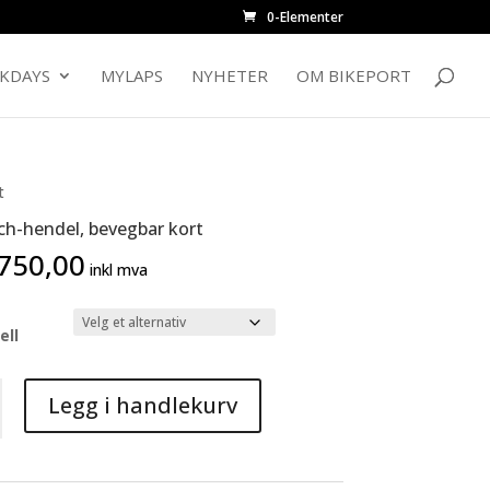
0-Elementer
CKDAYS
MYLAPS
NYHETER
OM BIKEPORT
t
ch-hendel, bevegbar kort
750,00
inkl mva
ell
Legg i handlekurv
r