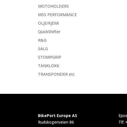
MOTOHOLDERS
MSS PERFORMANCE
OLJE/KJEMI
QuickShifter
R&G
SALG
STOMPGRIP
TANKLOKK
TRANSPONDER etc
BikePort Europe AS
Epos
Rudskogenveien 86
Tlf: