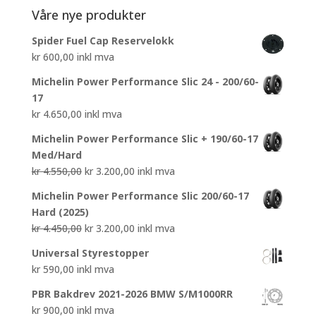
Våre nye produkter
Spider Fuel Cap Reservelokk
kr
600,00
inkl mva
Michelin Power Performance Slic 24 - 200/60-
17
kr
4.650,00
inkl mva
Michelin Power Performance Slic + 190/60-17
Med/Hard
Opprinnelig
Nåværende
kr
4.550,00
kr
3.200,00
inkl mva
pris
pris
Michelin Power Performance Slic 200/60-17
var:
er:
Hard (2025)
kr 4.550,00.
kr 3.200,00.
Opprinnelig
Nåværende
kr
4.450,00
kr
3.200,00
inkl mva
pris
pris
Universal Styrestopper
var:
er:
kr
590,00
inkl mva
kr 4.450,00.
kr 3.200,00.
PBR Bakdrev 2021-2026 BMW S/M1000RR
kr
900,00
inkl mva