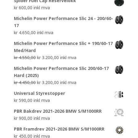
Spider Fuel Cap Reservelokk
kr
600,00
inkl mva
Michelin Power Performance Slic 24 - 200/60-
17
kr
4.650,00
inkl mva
Michelin Power Performance Slic + 190/60-17
Med/Hard
Opprinnelig
Nåværende
kr
4.550,00
kr
3.200,00
inkl mva
pris
pris
Michelin Power Performance Slic 200/60-17
var:
er:
Hard (2025)
kr 4.550,00.
kr 3.200,00.
Opprinnelig
Nåværende
kr
4.450,00
kr
3.200,00
inkl mva
pris
pris
Universal Styrestopper
var:
er:
kr
590,00
inkl mva
kr 4.450,00.
kr 3.200,00.
PBR Bakdrev 2021-2026 BMW S/M1000RR
kr
900,00
inkl mva
PBR Framdrev 2021-2026 BMW S/M1000RR
kr
450,00
inkl mva