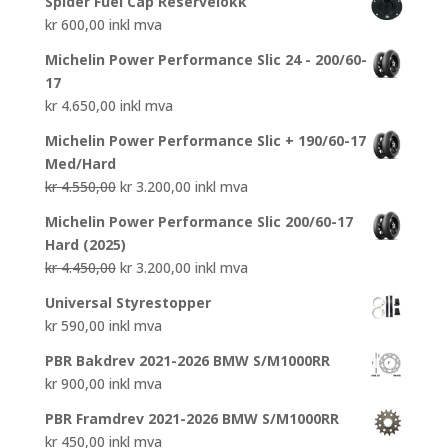
Spider Fuel Cap Reservelokk
kr
600,00
inkl mva
Michelin Power Performance Slic 24 - 200/60-
17
kr
4.650,00
inkl mva
Michelin Power Performance Slic + 190/60-17
Med/Hard
Opprinnelig
Nåværende
kr
4.550,00
kr
3.200,00
inkl mva
pris
pris
Michelin Power Performance Slic 200/60-17
var:
er:
Hard (2025)
kr 4.550,00.
kr 3.200,00.
Opprinnelig
Nåværende
kr
4.450,00
kr
3.200,00
inkl mva
pris
pris
Universal Styrestopper
var:
er:
kr
590,00
inkl mva
kr 4.450,00.
kr 3.200,00.
PBR Bakdrev 2021-2026 BMW S/M1000RR
kr
900,00
inkl mva
PBR Framdrev 2021-2026 BMW S/M1000RR
kr
450,00
inkl mva